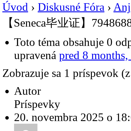
Úvod
›
Diskusné Fóra
›
Anj
【Seneca毕业证】794868
Toto téma obsahuje 0 odp
upravená
pred 8 months,
Zobrazuje sa 1 príspevok (
Autor
Príspevky
20. novembra 2025 o 18