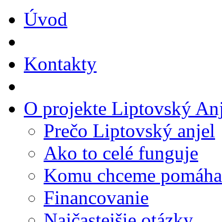
Úvod
Kontakty
O projekte Liptovský Anj
Prečo Liptovský anjel
Ako to celé funguje
Komu chceme pomáha
Financovanie
Najčastejšie otázky