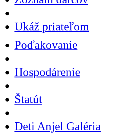
Ukáž priateľom
Poďakovanie
Hospodárenie
Štatút
Deti Anjel Galéria