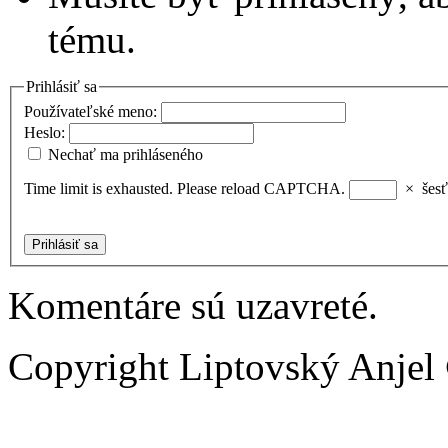
tému.
Prihlásiť sa
Používateľské meno:
Heslo:
Nechať ma prihláseného
Time limit is exhausted. Please reload CAPTCHA.
×
šesť
Prihlásiť sa
Komentáre sú uzavreté.
Copyright Liptovský Anjel 