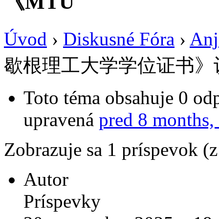
《MTU
Úvod
›
Diskusné Fóra
›
Anj
歇根理工大学学位证书》
Toto téma obsahuje 0 odp
upravená
pred 8 months,
Zobrazuje sa 1 príspevok (
Autor
Príspevky