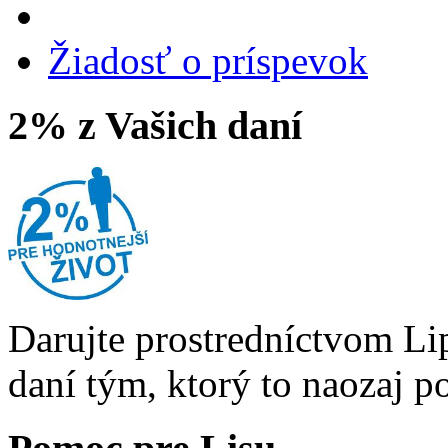
Žiadosť o príspevok
2% z Vašich daní
Darujte prostredníctvom Li
daní tým, ktorý to naozaj p