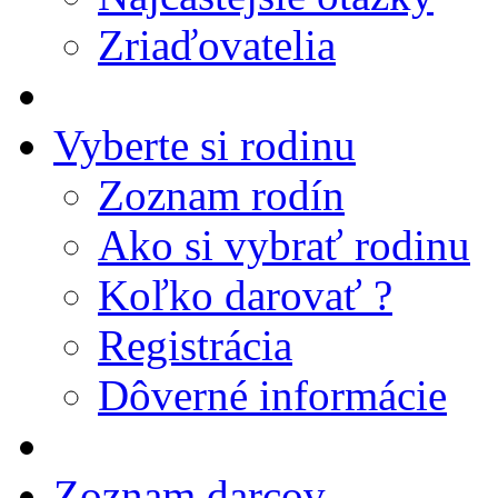
Zriaďovatelia
Vyberte si rodinu
Zoznam rodín
Ako si vybrať rodinu
Koľko darovať ?
Registrácia
Dôverné informácie
Zoznam darcov