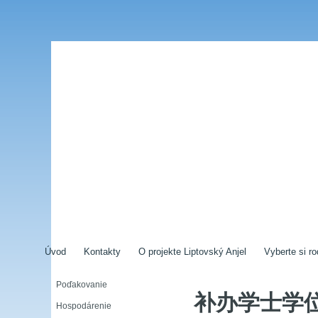
Úvod
Kontakty
O projekte Liptovský Anjel
Vyberte si ro
Poďakovanie
补办学士学位证
Hospodárenie