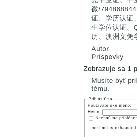
微/79486
证、学历认证
生学位认证、Q
历、澳洲文凭
Autor
Príspevky
Zobrazuje sa 1 p
Musíte byť pr
tému.
Prihlásiť sa
Používateľské meno:
Heslo:
Nechať ma prihláse
Time limit is exhauste