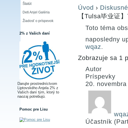
Štatút
Úvod
›
Diskusné
Deti Anjel Galéria
【Tulsa毕业证】7
Žiadosť o príspevok
Toto téma obs
2% z Vašich daní
naposledny u
wqaz
.
Zobrazuje sa 1 p
Autor
Príspevky
20. novembra
Darujte prostredníctvom
Liptovského Anjela 2% z
Vašich daní tým, ktorý to
naozaj potrebujú.
Pomoc pre Lisu
wqa
Účastník (Part