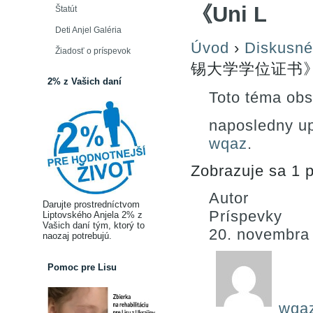
《Uni L
Štatút
Deti Anjel Galéria
Úvod
›
Diskusné
Žiadosť o príspevok
锡大学学位证书》认
2% z Vašich daní
Toto téma obs
naposledny u
wqaz
.
Zobrazuje sa 1 p
Autor
Darujte prostredníctvom
Príspevky
Liptovského Anjela 2% z
Vašich daní tým, ktorý to
20. novembra
naozaj potrebujú.
Pomoc pre Lisu
wqa