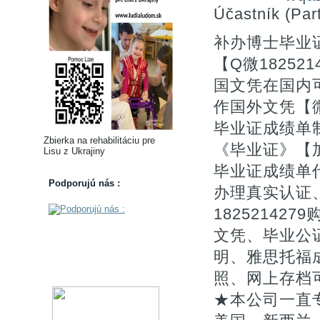
Účastník (Part
补办博士毕业
【Q微182521
国文凭在国内可
作国外文凭【微
毕业证成绩单
Zbierka na rehabilitáciu pre
《毕业证》【加
Lisu z Ukrajiny
毕业证成绩单
Podporujú nás :
办理真实认证
1825214
文凭、毕业公证
明、雅思托福
照、网上存档
★本公司一直专