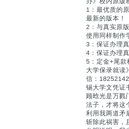
办》校内原版
1：最优质的原
最新的版本！
2：与真实原版
使用同样制作
3：保证办理
4：保证办理真
5：定金+尾
大学保录就读
信：1825214
锡大学文凭证书
顾晗光是万戮
法子，才将这
利用我两道矛
斩除此祸害，