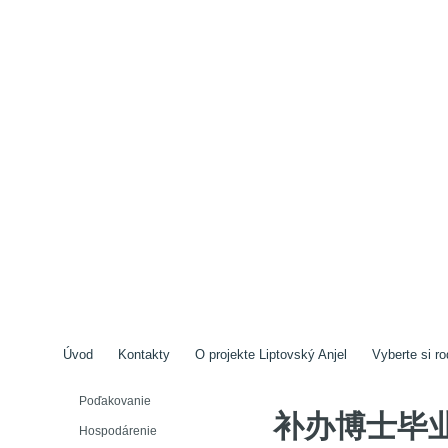
Úvod
Kontakty
O projekte Liptovský Anjel
Vyberte si ro
Poďakovanie
补办博士毕
Hospodárenie