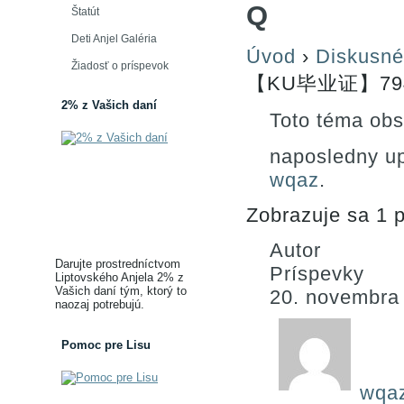
Q
Štatút
Deti Anjel Galéria
Úvod
›
Diskusné
Žiadosť o príspevok
【KU毕业证】794
2% z Vašich daní
Toto téma obs
naposledny u
wqaz
.
Zobrazuje sa 1 p
Autor
Darujte prostredníctvom
Príspevky
Liptovského Anjela 2% z
Vašich daní tým, ktorý to
20. novembra
naozaj potrebujú.
Pomoc pre Lisu
wqa