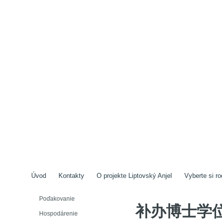
Úvod
Kontakty
O projekte Liptovský Anjel
Vyberte si ro
Poďakovanie
补办博士学位
Hospodárenie