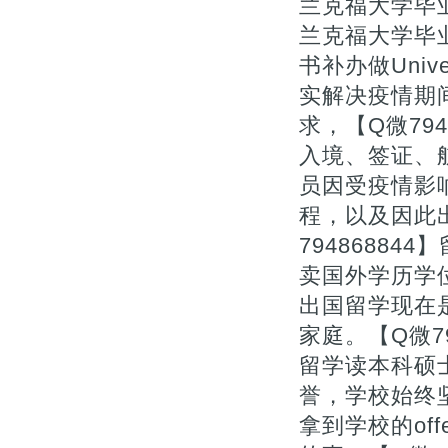
兰克福大学毕业
兰克福大学毕
书补办做Universi
实解决疫情期
求，【Q微79
入境、签证、
员因受疫情影
程，以及因此
7948688
卖国外学历学
出国留学现在
家庭。【Q微7
留学读本科硕
誉，学校始终
拿到学校的of