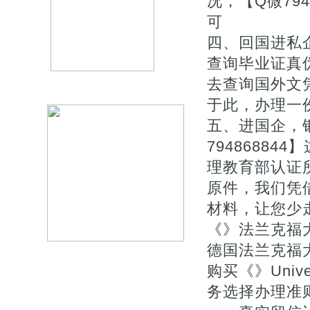
况，【Q微79
可
四、回国进私
查询毕业证真伪
去查询国外文
于此，办理一
五、进国企，
7948688
理教育部认证
原件，我们凭
材料，让您少走
《》法兰克福大
德国法兰克福
购买《》Universi
务选择办理准则★