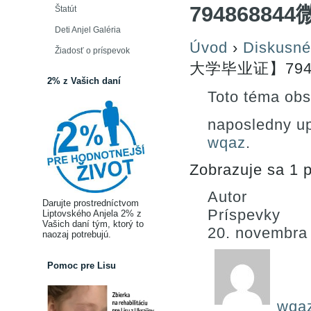
794868844
Štatút
Deti Anjel Galéria
Úvod
›
Diskusné
Žiadosť o príspevok
大学毕业证】7948
2% z Vašich daní
Toto téma obs
naposledny u
wqaz
.
Zobrazuje sa 1 p
Autor
Darujte prostredníctvom
Príspevky
Liptovského Anjela 2% z
Vašich daní tým, ktorý to
20. novembra
naozaj potrebujú.
Pomoc pre Lisu
wqa