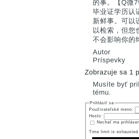
的事。【Q微7
毕业证学历认
新鲜事。可以
以检索，但您
不会影响你的终
Autor
Príspevky
Zobrazuje sa 1 p
Musíte byť pr
tému.
Prihlásiť sa
Používateľské meno:
Heslo:
Nechať ma prihláse
Time limit is exhauste