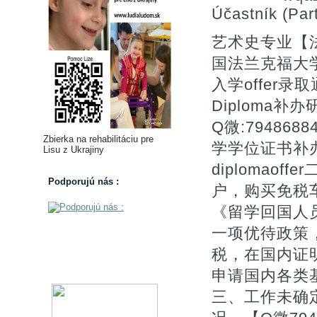
Účastník (Part
艺术史专业【法
国法兰克福大
入学offer录取通知
Diploma
Q微:7948
Zbierka na rehabilitáciu pre
学学位证书补办Univ
Lisu z Ukrajiny
diplomao
Podporujú nás :
户，购买免税车)
《留学回国人
一项优待政策
税，在国内证
申请国内各类基
三、工作未确