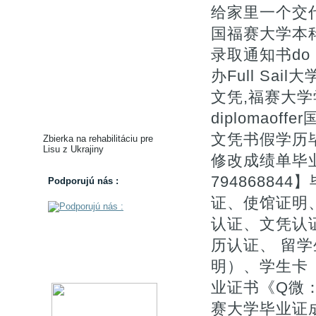
给家里一个交代【
国福赛大学本科
录取通知书do Fu
办Full Sa
文凭,福赛大学学位证
diplomaof
文凭书假学历
Zbierka na rehabilitáciu pre
Lisu z Ukrajiny
修改成绩单毕
7948688
Podporujú nás :
证、使馆证明
认证、文凭认证
历认证、 留
明）、学生卡（
业证书《Q微：
赛大学毕业证成绩单购