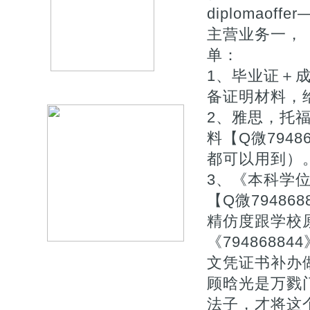
diplomao
主营业务一，【
单：
1、毕业证＋成
备证明材料，
2、雅思，托
料【Q微794
都可以用到）
3、《本科学
【Q微7948
精仿度跟学校原版
《794868
文凭证书补办做do F
顾晗光是万戮
法子，才将这