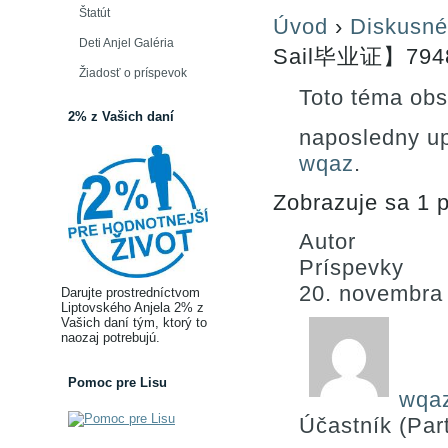
Štatút
Úvod
›
Diskusné
Deti Anjel Galéria
Sail毕业证】794
Žiadosť o príspevok
Toto téma obs
2% z Vašich daní
naposledny u
wqaz
.
Zobrazuje sa 1 p
Autor
Príspevky
20. novembra
Darujte prostredníctvom
Liptovského Anjela 2% z
Vašich daní tým, ktorý to
naozaj potrebujú.
Pomoc pre Lisu
wqa
Účastník (Part