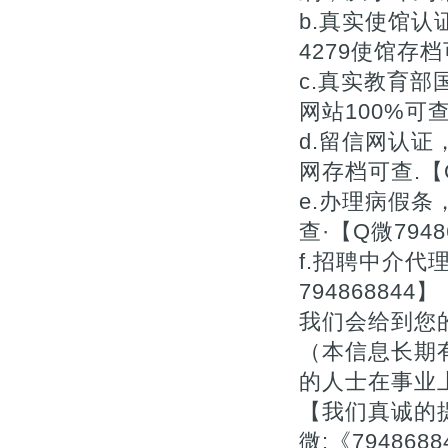
b.真实使馆认
4279使馆存档
c.真实教育
网站100%可查.
d.留信网认
网存档可查.【Q
e.办理病假
查·【Q微7948
f.招聘中介
7948688
我们会给到您
（本信息长期
的人士在事业上
【我们真诚的提
微:《7948