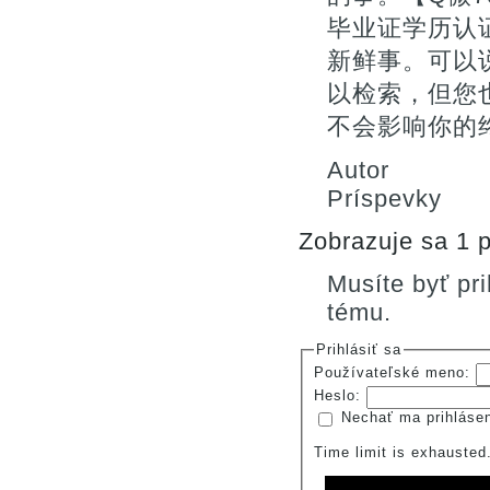
毕业证学历认
新鲜事。可以
以检索，但您
不会影响你的终
Autor
Príspevky
Zobrazuje sa 1 p
Musíte byť pr
tému.
Prihlásiť sa
Používateľské meno:
Heslo:
Nechať ma prihláse
Time limit is exhauste