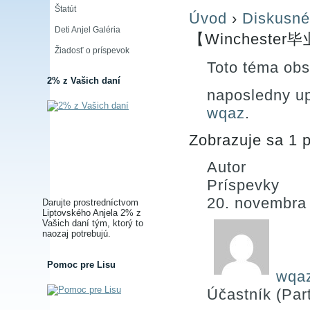
Štatút
Úvod
›
Diskusné
Deti Anjel Galéria
【Winchester
Žiadosť o príspevok
Toto téma obs
2% z Vašich daní
naposledny u
wqaz
.
Zobrazuje sa 1 p
Autor
Príspevky
20. novembra
Darujte prostredníctvom
Liptovského Anjela 2% z
Vašich daní tým, ktorý to
naozaj potrebujú.
Pomoc pre Lisu
wqa
Účastník (Part