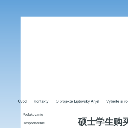
Úvod
Kontakty
O projekte Liptovský Anjel
Vyberte si ro
Poďakovanie
硕士学生购买【
Hospodárenie