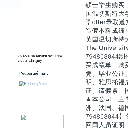
硕士学生购买【W
国温切斯特大学
学offer录取通知书
造假本科成绩单办
英国温切斯特大
The Universi
7948688
Zbierka na rehabilitáciu pre
Lisu z Ukrajiny
买成绩单，购
凭、毕业公证、
Podporujú nás :
明、雅思托福成
证、请假条、
★本公司一直
洲、法国、德
7948688
回国人员证明