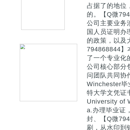
占据了的地位
的。【Q微794
公司主要业务
国人员证明办
的政策，以及
7948688
了一个专业化
公司核心部分
问团队共同协作
Winchest
特大学文凭证书补
University o
a.办理毕业证
封、【Q微79
刷，从水印到钢