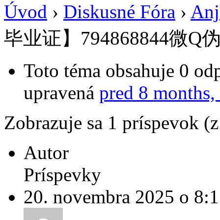
Úvod
›
Diskusné Fóra
›
Anj
毕业证】794868844微Q
Toto téma obsahuje 0 odp
upravená
pred 8 months,
Zobrazuje sa 1 príspevok (
Autor
Príspevky
20. novembra 2025 o 8: