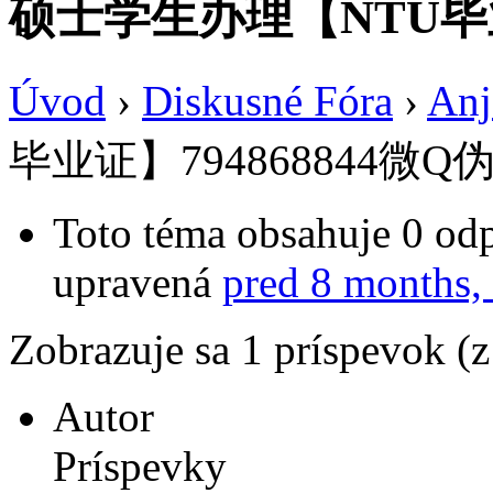
硕士学生办理【NTU毕业
Úvod
›
Diskusné Fóra
›
Anj
毕业证】794868844微Q
Toto téma obsahuje 0 odp
upravená
pred 8 months,
Zobrazuje sa 1 príspevok (
Autor
Príspevky