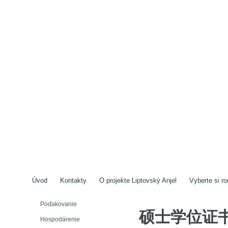
Úvod
Kontakty
O projekte Liptovský Anjel
Vyberte si ro
Poďakovanie
硕士学位证
Hospodárenie