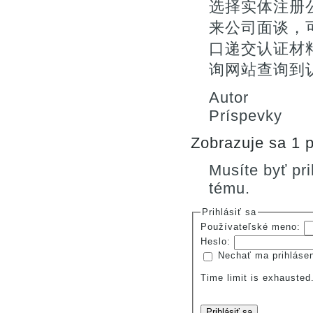
选择实体注册
来公司面谈，
口递交认证材料
询网站查询到
Autor
Príspevky
Zobrazuje sa 1 p
Musíte byť pr
tému.
Prihlásiť sa
Používateľské meno:
Heslo:
Nechať ma prihláse
Time limit is exhauste
Prihlásiť sa