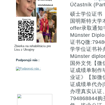
Účastník (Part
硕士学位证书【
国明斯特大学
offer录取通知书We
Münster 
证书Q微:79
Zbierka na rehabilitáciu pre
学学位证书补办West
Lisu z Ukrajiny
Münster di
Podporujú nás :
国外文凭【微信
证成绩单制作
业证》【加微信
证成绩单代办|
办理真实认证
7948688