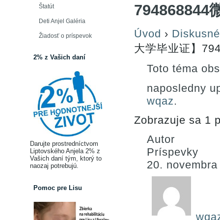
794868844
Štatút
Deti Anjel Galéria
Úvod
›
Diskusné
Žiadosť o príspevok
大学毕业证】7948
2% z Vašich daní
Toto téma obs
naposledny u
wqaz
.
Zobrazuje sa 1 p
Autor
Darujte prostredníctvom
Príspevky
Liptovského Anjela 2% z
Vašich daní tým, ktorý to
20. novembra
naozaj potrebujú.
Pomoc pre Lisu
wqa