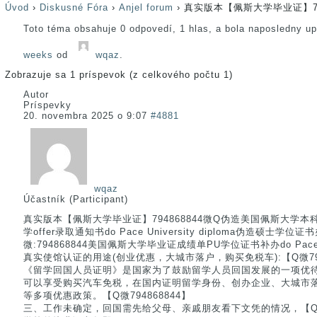
Úvod
›
Diskusné Fóra
›
Anjel forum
›
真实版本【佩斯大学毕业证】79
Toto téma obsahuje 0 odpovedí, 1 hlas, a bola naposledny u
weeks
od
wqaz
.
Zobrazuje sa 1 príspevok (z celkového počtu 1)
Autor
Príspevky
20. novembra 2025 o 9:07
#4881
wqaz
Účastník (Participant)
真实版本【佩斯大学毕业证】794868844微Q伪造美国佩斯大学
学offer录取通知书do Pace University diploma伪造硕士
微:794868844美国佩斯大学毕业证成绩单PU学位证书补办do Pace Univ
真实使馆认证的用途(创业优惠，大城市落户，购买免税车):【Q微794
《留学回国人员证明》是国家为了鼓励留学人员回国发展的一项优
可以享受购买汽车免税，在国内证明留学身份、创办企业、大城市
等多项优惠政策。【Q微794868844】
三、工作未确定，回国需先给父母、亲戚朋友看下文凭的情况，【Q微7