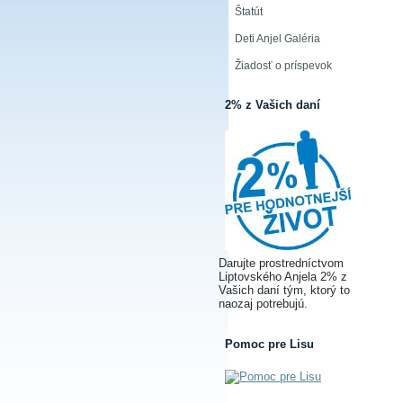
Štatút
Deti Anjel Galéria
Žiadosť o príspevok
2% z Vašich daní
Darujte prostredníctvom
Liptovského Anjela 2% z
Vašich daní tým, ktorý to
naozaj potrebujú.
Pomoc pre Lisu