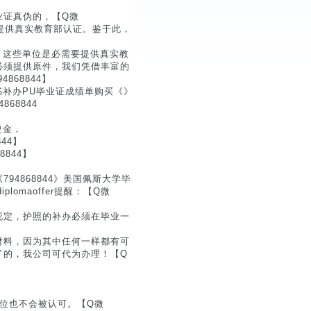
业证真伪的，【Q微
要提供真实教育部认证。鉴于此，
4】这些单位是必需要提供真实教
必须提供原件，我们凭借丰富的
68844】
证书补办PU毕业证成绩单购买《》
4868844
烫金，
44】
844】
:《794868844》美国佩斯大学毕
iplomaoffer提醒：【Q微
规定，护照的补办必须在毕业一
材料，因为其中任何一样都有可
了的，我公司可代为办理！【Q
位也不会被认可。【Q微