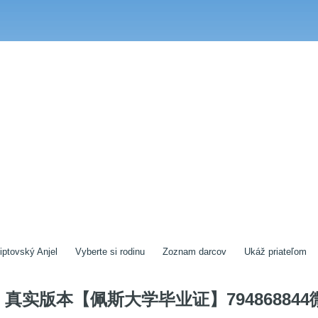
iptovský Anjel
Vyberte si rodinu
Zoznam darcov
Ukáž priateľom
真实版本【佩斯大学毕业证】794868844