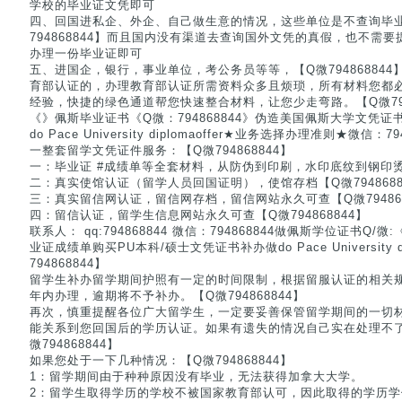
学校的毕业证文凭即可
四、回国进私企、外企、自己做生意的情况，这些单位是不查询毕
794868844】而且国内没有渠道去查询国外文凭的真假，也不需
办理一份毕业证即可
五、进国企，银行，事业单位，考公务员等等，【Q微79486884
育部认证的，办理教育部认证所需资料众多且烦琐，所有材料您都
经验，快捷的绿色通道帮您快速整合材料，让您少走弯路。【Q微7948
《》佩斯毕业证书《Q微：794868844》伪造美国佩斯大学文凭
do Pace University diplomaoffer★业务选择办理准则★微信：79
一整套留学文凭证件服务：【Q微794868844】
一：毕业证 #成绩单等全套材料，从防伪到印刷，水印底纹到钢印
二：真实使馆认证（留学人员回国证明），使馆存档【Q微7948688
三：真实留信网认证，留信网存档，留信网站永久可查【Q微794868
四：留信认证，留学生信息网站永久可查【Q微794868844】
联系人： qq:794868844 微信：794868844做佩斯学位证书Q/微
业证成绩单购买PU本科/硕士文凭证书补办做do Pace University d
794868844】
留学生补办留学期间护照有一定的时间限制，根据留服认证的相关
年内办理，逾期将不予补办。【Q微794868844】
再次，慎重提醒各位广大留学生，一定要妥善保管留学期间的一切
能关系到您回国后的学历认证。如果有遗失的情况自己实在处理不
微794868844】
如果您处于一下几种情况：【Q微794868844】
1：留学期间由于种种原因没有毕业，无法获得加拿大大学。
2：留学生取得学历的学校不被国家教育部认可，因此取得的学历学