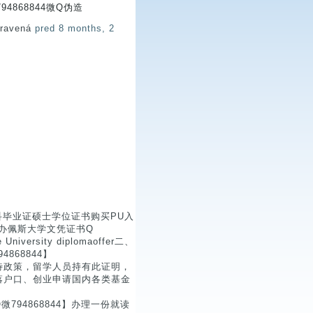
4868844微Q伪造
pravená
pred 8 months, 2
本科毕业证硕士学位证书购买PU入
学位证书办佩斯大学文凭证书Q
ersity diplomaoffer二、
868844】
待政策，留学人员持有此证明，
落户口、创业申请国内各类基金
94868844】办理一份就读