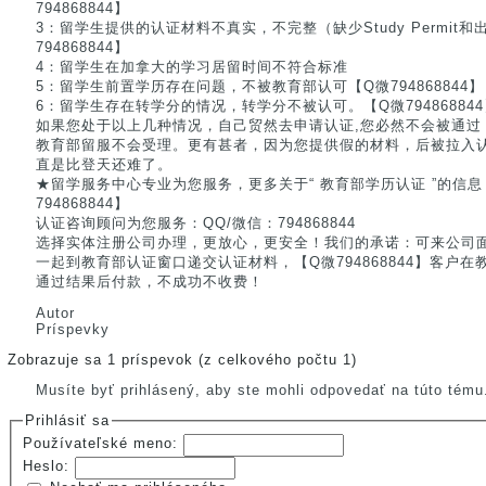
794868844】
3：留学生提供的认证材料不真实，不完整（缺少Study Permit和出
794868844】
4：留学生在加拿大的学习居留时间不符合标准
5：留学生前置学历存在问题，不被教育部认可【Q微794868844】
6：留学生存在转学分的情况，转学分不被认可。【Q微794868844
如果您处于以上几种情况，自己贸然去申请认证,您必然不会被通过
教育部留服不会受理。更有甚者，因为您提供假的材料，后被拉入
直是比登天还难了。
★留学服务中心专业为您服务，更多关于“ 教育部学历认证 ”的信
794868844】
认证咨询顾问为您服务：QQ/微信：794868844
选择实体注册公司办理，更放心，更安全！我们的承诺：可来公司
一起到教育部认证窗口递交认证材料，【Q微794868844】客户
通过结果后付款，不成功不收费！
Autor
Príspevky
Zobrazuje sa 1 príspevok (z celkového počtu 1)
Musíte byť prihlásený, aby ste mohli odpovedať na túto tému
Prihlásiť sa
Používateľské meno:
Heslo: