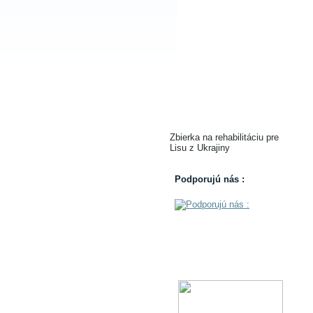
Zbierka na rehabilitáciu pre
Lisu z Ukrajiny
Podporujú nás :