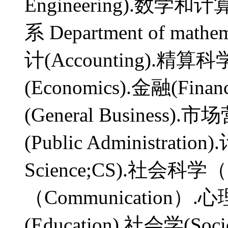
Engineering).
系 Department of mathem
计(Accounting).精算科学(
(Economics).金融(Fina
(General Business).
(Public Administrati
Science;CS).社会科学（S
（Communication）.心
(Education).社会学(So