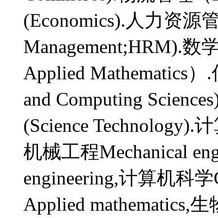
(Economics).人力资源管理
Management;HRM).数
Applied Mathematic
and Computing Scienc
(Science Technology)
机械工程Mechanical engi
engineering,计算机科学C
Applied mathematic