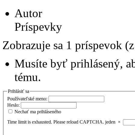
Autor
Príspevky
Zobrazuje sa 1 príspevok (
Musíte byť prihlásený, a
tému.
Prihlásiť sa
Používateľské meno:
Heslo:
Nechať ma prihláseného
Time limit is exhausted. Please reload CAPTCHA.
jeden
×