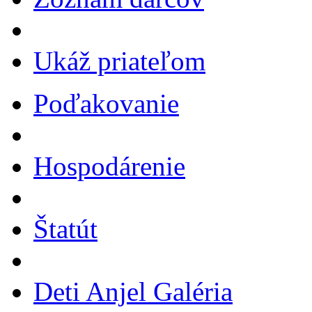
Ukáž priateľom
Poďakovanie
Hospodárenie
Štatút
Deti Anjel Galéria