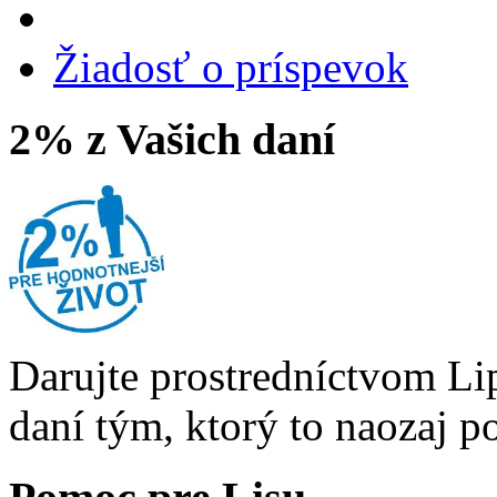
Žiadosť o príspevok
2% z Vašich daní
Darujte prostredníctvom Li
daní tým, ktorý to naozaj p