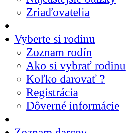
Zriaďovatelia
Vyberte si rodinu
Zoznam rodín
Ako si vybrať rodinu
Koľko darovať ?
Registrácia
Dôverné informácie
Zoznam darcov