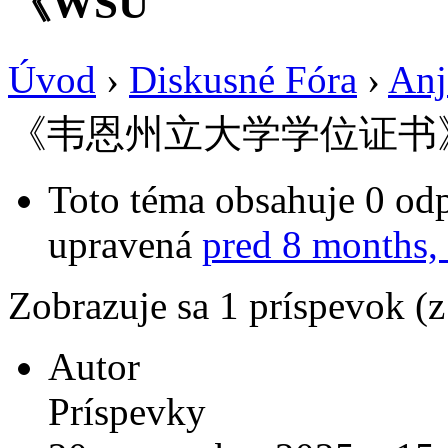
《WSU
Úvod
›
Diskusné Fóra
›
Anj
《韦恩州立大学学位证书
Toto téma obsahuje 0 odp
upravená
pred 8 months,
Zobrazuje sa 1 príspevok (
Autor
Príspevky