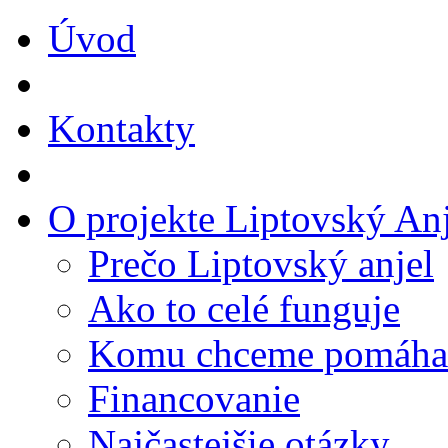
Úvod
Kontakty
O projekte Liptovský Anj
Prečo Liptovský anjel
Ako to celé funguje
Komu chceme pomáha
Financovanie
Najčastejšie otázky