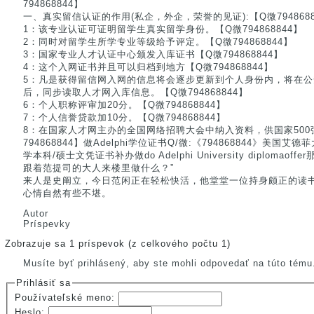
794868844】
一、真实留信认证的作用(私企，外企，荣誉的见证):【Q微7948688
1：该专业认证可证明留学生真实留学身份。【Q微794868844】
2：同时对留学生所学专业等级给予评定。【Q微794868844】
3：国家专业人才认证中心颁发入库证书【Q微794868844】
4：这个入网证书并且可以归档到地方【Q微794868844】
5：凡是获得留信网入网的信息将会逐步更新到个人身份内，将在
后，同步读取人才网入库信息。【Q微794868844】
6：个人职称评审加20分。【Q微794868844】
7：个人信誉贷款加10分。【Q微794868844】
8：在国家人才网主办的全国网络招聘大会中纳入资料，供国家50
794868844】做Adelphi学位证书Q/微:《794868844》美
学本科/硕士文凭证书补办做do Adelphi University diploma
跟着范提司的大人来楼里做什么？”
来人是史阐立，今日范闲正在轻松快活，他堂堂一位持身颇正的读
心情自然有些不堪。
Autor
Príspevky
Zobrazuje sa 1 príspevok (z celkového počtu 1)
Musíte byť prihlásený, aby ste mohli odpovedať na túto tému
Prihlásiť sa
Používateľské meno:
Heslo: