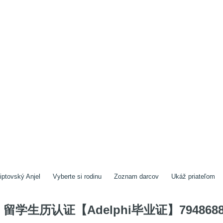
iptovský Anjel
Vyberte si rodinu
Zoznam darcov
Ukáž priateľom
留学生历认证【Adelphi毕业证】7948688