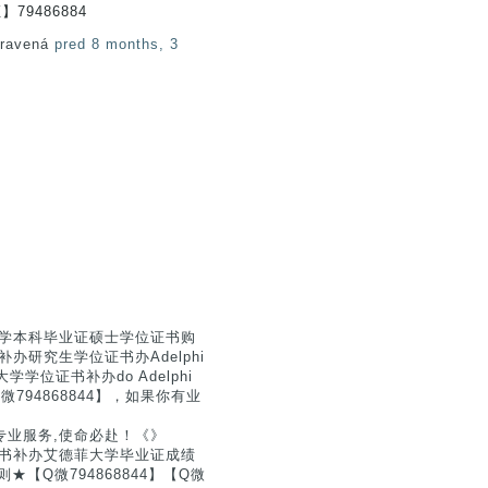
79486884
pravená
pred 8 months, 3
德菲大学本科毕业证硕士学位证书购
oma补办研究生学位证书办Adelphi
学位证书补办do Adelphi
【Q微794868844】，如果你有业
专业服务,使命必赴！《》
文凭证书补办艾德菲大学毕业证成绩
办理准则★【Q微794868844】【Q微