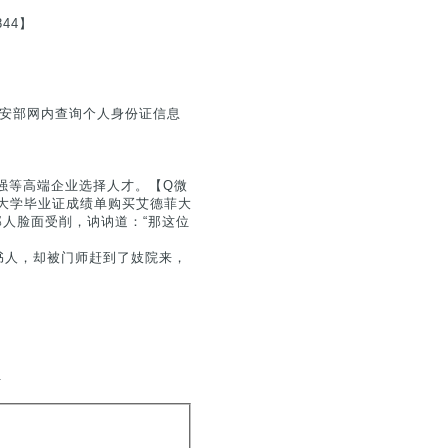
44】
公安部网内查询个人身份证信息
0强等高端企业选择人才。【Q微
国艾德菲大学毕业证成绩单购买艾德菲大
offer那人脸面受削，讷讷道：“那这位
书人，却被门师赶到了妓院来，
.