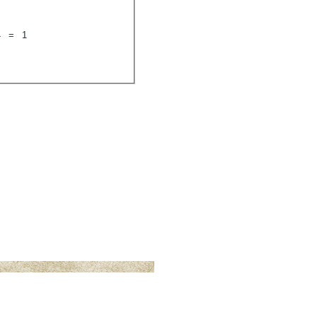
4
=
1