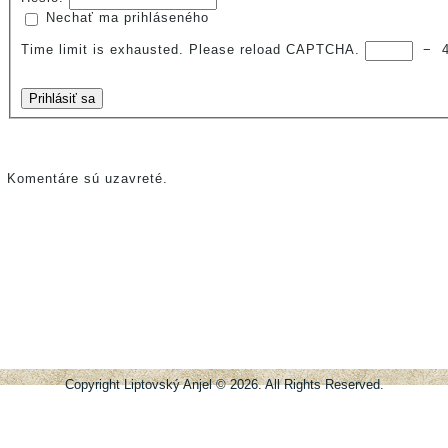
Nechať ma prihláseného
Time limit is exhausted. Please reload CAPTCHA.
−
Prihlásiť sa
Komentáre sú uzavreté.
Copyright Liptovský Anjel © 2026. All Rights Reserved.