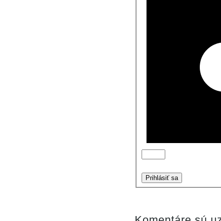
Prihlásiť sa
Komentáre sú uz