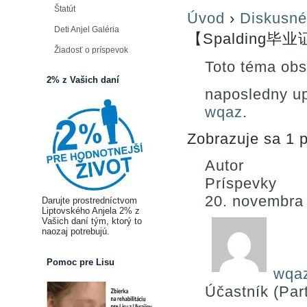
Štatút
Úvod
›
Diskusné
Deti Anjel Galéria
【Spalding毕业
Žiadosť o príspevok
Toto téma obs
2% z Vašich daní
naposledny u
wqaz
.
Zobrazuje sa 1 p
Autor
Príspevky
20. novembra
Darujte prostredníctvom
Liptovského Anjela 2% z
Vašich daní tým, ktorý to
naozaj potrebujú.
Pomoc pre Lisu
wqa
Účastník (Part