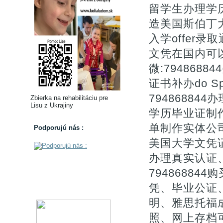
留学生办理学历认
造美国斯伯丁
入学offer录取通知
文凭在国内可以
微:79486
证书补办do Spal
79486884
Zbierka na rehabilitáciu pre
Lisu z Ukrajiny
学历毕业证制
单制作实体公司
Podporujú nás :
美国大学文凭
办理真实认证
7948688
凭、毕业公证、
明、雅思托福
照、网上存档