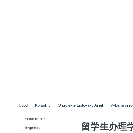
Úvod
Kontakty
O projekte Liptovský Anjel
Vyberte si ro
Poďakovanie
留学生办理学历
Hospodárenie