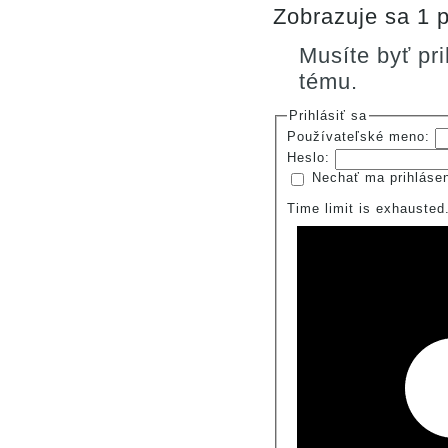
Zobrazuje sa 1 p
Musíte byť pr
tému.
Prihlásiť sa
Používateľské meno:
Heslo:
Nechať ma prihláse
Time limit is exhauste