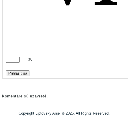
=
30
Prihlásiť sa
Komentáre sú uzavreté.
Copyright Liptovský Anjel © 2026. All Rights Reserved.