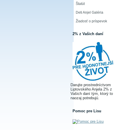
Štatút
Deti Anjel Galéria
Žiadosť o príspevok
2% z Vašich daní
Darujte prostredníctvom
Liptovského Anjela 2% z
Vašich daní tým, ktorý to
naozaj potrebujú.
Pomoc pre Lisu