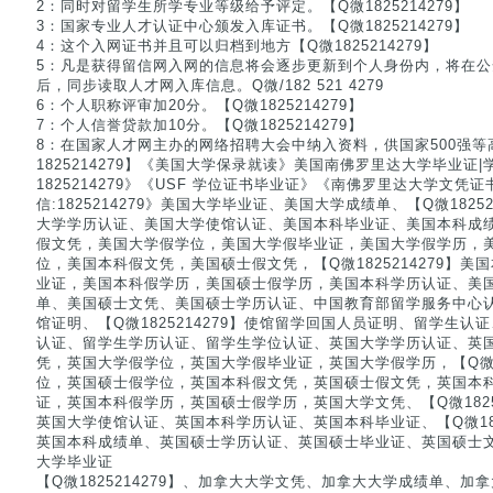
2：同时对留学生所学专业等级给予评定。【Q微1825214279】
3：国家专业人才认证中心颁发入库证书。【Q微1825214279】
4：这个入网证书并且可以归档到地方【Q微1825214279】
5：凡是获得留信网入网的信息将会逐步更新到个人身份内，将在
后，同步读取人才网入库信息。Q微/182 521 4279
6：个人职称评审加20分。【Q微1825214279】
7：个人信誉贷款加10分。【Q微1825214279】
8：在国家人才网主办的网络招聘大会中纳入资料，供国家500强等
1825214279】《美国大学保录就读》美国南佛罗里达大学毕业证
1825214279》《USF 学位证书毕业证》《南佛罗里达大学文凭
信:1825214279》美国大学毕业证、美国大学成绩单、【Q微1825
大学学历认证、美国大学使馆认证、美国本科毕业证、美国本科成
假文凭，美国大学假学位，美国大学假毕业证，美国大学假学历，
位，美国本科假文凭，美国硕士假文凭，【Q微1825214279】
业证，美国本科假学历，美国硕士假学历，美国本科学历认证、美
单、美国硕士文凭、美国硕士学历认证、中国教育部留学服务中心
馆证明、【Q微1825214279】使馆留学回国人员证明、留学生
认证、留学生学历认证、留学生学位认证、英国大学学历认证、英
凭，英国大学假学位，英国大学假毕业证，英国大学假学历，【Q微18
位，英国硕士假学位，英国本科假文凭，英国硕士假文凭，英国本
证，英国本科假学历，英国硕士假学历，英国大学文凭、【Q微1825
英国大学使馆认证、英国本科学历认证、英国本科毕业证、【Q微182
英国本科成绩单、英国硕士学历认证、英国硕士毕业证、英国硕士
大学毕业证
【Q微1825214279】、加拿大大学文凭、加拿大大学成绩单、