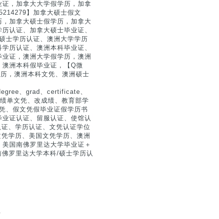
业证，加拿大大学假学历，加拿
214279】加拿大硕士假文
历，加拿大硕士假学历，加拿大
学历认证、加拿大硕士毕业证、
拿大硕士学历认证、澳洲大学学历
科学历认证、澳洲本科毕业证、
毕业证，澳洲大学假学历，澳洲
，澳洲本科假毕业证，【Q微
假学历，澳洲本科文凭、澳洲硕士
ee、grad、certificate、
仿制、成绩单文凭、改成绩、教育部学
历文凭、假文凭假毕业证假学历书
毕业证认证、留服认证、使馆认
生认证、学历认证、文凭认证学位
国文凭学历、美国文凭学历、澳洲
》美国南佛罗里达大学毕业证＋
《南佛罗里达大学本科/硕士学历认
.