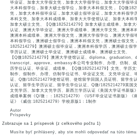
毕业证、加拿大大学假文凭，加拿大大学假学位，加拿大大学假毕
大本科假学位，加拿大硕士假学位，加拿大本科假文凭，【Q微1825
凭，加拿大本科假毕业证，加拿大硕士假毕业证，加拿大本科假学
本科文凭、加拿大本科成绩单、加拿大大学使馆认证、加拿大本科
加拿大硕士文凭、【Q微1825214279】加拿大硕士成绩单、加
认证、澳洲大学毕业证、澳洲大学成绩单、澳洲大学文凭、澳洲本
澳洲本科成绩单、澳洲大学假文凭，澳洲大学假学位，澳洲大学假
本科假学位，澳洲硕士假学位，澳洲本科假文凭，澳洲硕士假文凭
1825214279】澳洲硕士假毕业证，澳洲本科假学历，澳洲硕士
学历认证、澳洲硕士毕业证、澳洲硕士成绩单、澳洲硕士文凭、
【Q微1825214279】澳洲大学使馆认证、diploma、graduation、degr
transcript、approve、embassy本公司专业制作、办理、
历学位认证、毕业证、成绩单、【Q微1825214279】文凭、学
制作、假制作、办理、仿制学位证书、毕业证文凭、文凭毕业证、
证、Q微/1825214279使馆证明、使馆留学回国人员证明、留学
认证、留学生学历认证、留学生学位认证、Q微/1825214279英
文凭学历、加拿大文凭学历、新西兰学历认证《美国大学证书新版
成绩单案例《Q/微：：1825214279》《USF毕业证证书新版》
证》《威信:1825214279》学校原版1：1制作
Autor
Príspevky
Zobrazuje sa 1 príspevok (z celkového počtu 1)
Musíte byť prihlásený, aby ste mohli odpovedať na túto tému