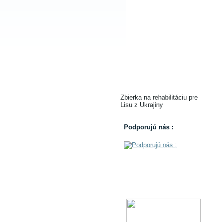
Zbierka na rehabilitáciu pre
Lisu z Ukrajiny
Podporujú nás :