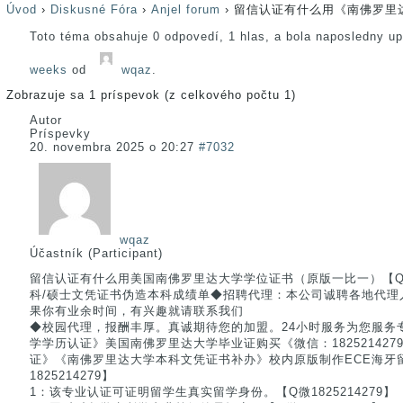
Úvod
›
Diskusné Fóra
›
Anjel forum
›
留信认证有什么用《南佛罗里
Toto téma obsahuje 0 odpovedí, 1 hlas, a bola naposledny u
weeks
od
wqaz
.
Zobrazuje sa 1 príspevok (z celkového počtu 1)
Autor
Príspevky
20. novembra 2025 o 20:27
#7032
wqaz
Účastník (Participant)
留信认证有什么用美国南佛罗里达大学学位证书（原版一比一）【Q微18
科/硕士文凭证书伪造本科成绩单◆招聘代理：本公司诚聘各地代理人员【
果你有业余时间，有兴趣就请联系我们
◆校园代理，报酬丰厚。真诚期待您的加盟。24小时服务为您服务
学学历认证》美国南佛罗里达大学毕业证购买《微信：182521427
证》《南佛罗里达大学本科文凭证书补办》校内原版制作ECE海牙
1825214279】
1：该专业认证可证明留学生真实留学身份。【Q微1825214279】