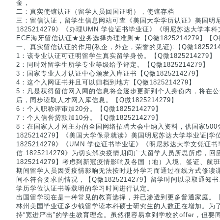
金，
二：真实使馆认证（留学人员回国证明），使馆存档
三：留信认证，留学生信息网站可查《美国大学学历认证》美国明
1825214279》《办理UMN 学位证书毕业证》《明尼苏达大学
ECE海牙留信认证★业务选择办理准则★【Q微1825214279】【Q微1
一、真实留信认证的作用(私企，外企，荣誉的见证):【Q微1825214
1：该专业认证可证明留学生真实留学身份。【Q微1825214279】
2：同时对留学生所学专业等级给予评定。【Q微1825214279】
3：国家专业人才认证中心颁发入库证书【Q微1825214279】
4：这个入网证书并且可以归档到地方【Q微1825214279】
5：凡是获得留信网入网的信息将会逐步更新到个人身份内，将在
后，同步读取人才网入库信息。【Q微1825214279】
6：个人职称评审加20分。【Q微1825214279】
7：个人信誉贷款加10分。【Q微1825214279】
8：在国家人才网主办的全国网络招聘大会中纳入资料，供国家50
1825214279】《美国大学保录就读》美国明尼苏达大学毕业证|
1825214279》《UMN 学位证书毕业证》《明尼苏达大学文凭证
信:1825214279》为切实解决疫情期间广大留学人员所思所虑，
1825214279】考虑到新冠疫情影响及各国（地）入境、签证、
期间留学人员因受疫情影响无法按时赴外学习而通过在线方式修读
间不符合要求的情况，【Q微1825214279】留学时间以录取通
学历学位认证书等载明的学习时间进行认定。
出国留学现在是一种常见的教育选择，并已渗透到更多普通家庭。【Q微
林州美国毕业证多少钱留学读本科硕士研究生的人数正在增加。为
持“宽进严出”的学生教育理念。虽然很容易拿到学校的offer，但