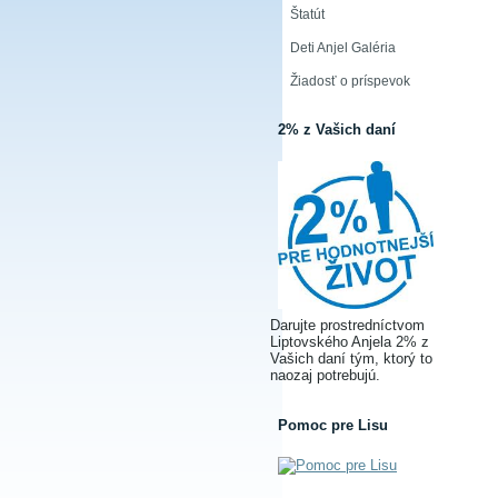
Štatút
Deti Anjel Galéria
Žiadosť o príspevok
2% z Vašich daní
Darujte prostredníctvom
Liptovského Anjela 2% z
Vašich daní tým, ktorý to
naozaj potrebujú.
Pomoc pre Lisu