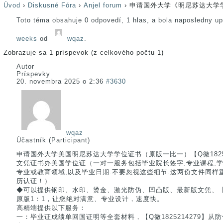
Úvod
›
Diskusné Fóra
›
Anjel forum
›
申请国外大学《明尼苏达大学
Toto téma obsahuje 0 odpovedí, 1 hlas, a bola naposledny u
weeks
od
wqaz
.
Zobrazuje sa 1 príspevok (z celkového počtu 1)
Autor
Príspevky
20. novembra 2025 o 2:36
#3630
wqaz
Účastník (Participant)
申请国外大学美国明尼苏达大学学位证书（原版一比一）【Q微18252
文凭证书办美国学位证（一对一服务包括毕业院长签字,专业课程,学位类型
专业或教育领域,以及毕业日期.不要忽视这些细节.这两份文件同样
历认证！）
◆可以提供钢印、水印、烫金、激光防伪、凹凸版、最新版文凭、【Q微
原版1：1，让您绝对满意、专业设计，速度快。
高精端提供以下服务：
一：毕业证成绩单回国证明等全套材料，【Q微1825214279】