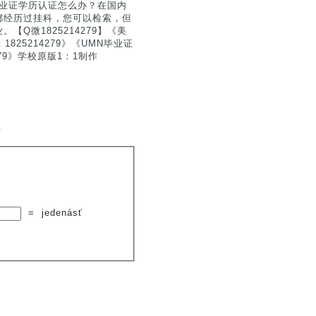
到毕业证学历认证怎么办？在国内
都经历过挂科，您可以检索，但
Q微1825214279】《美
25214279》《UMN毕业证
79》学校原版1：1制作
.
=
jedenásť