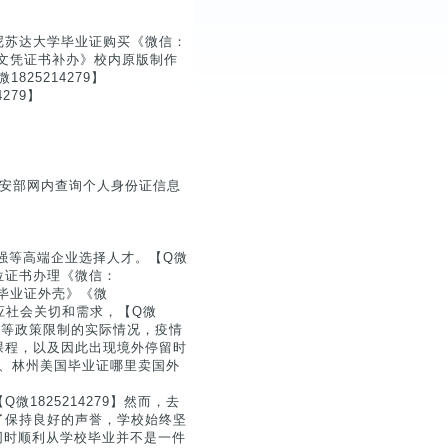
尼苏达大学毕业证购买《微信：
本科文凭证书补办》校内原版制作
825214279】
279】
公安部网内查询个人身份证信息
0强等高端企业选择人才。【Q微
学位证书办理《微信：
书毕业证外壳》《微
回应社会关切和需求，【Q微
航班等政策限制的实际情况，疫情
课程，以及因此出现境外停留时
知书、林州美国毕业证哪里卖国外
1825214279】然而，去
了保持良好的声誉，学校始终坚
要同时顺利从学校毕业并不是一件