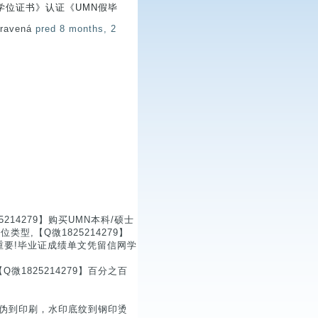
学位证书》认证《UMN假毕
pravená
pred 8 months, 2
14279】购买UMN本科/硕士
,【Q微1825214279】
重要!毕业证成绩单文凭留信网学
1825214279】百分之百
从防伪到印刷，水印底纹到钢印烫