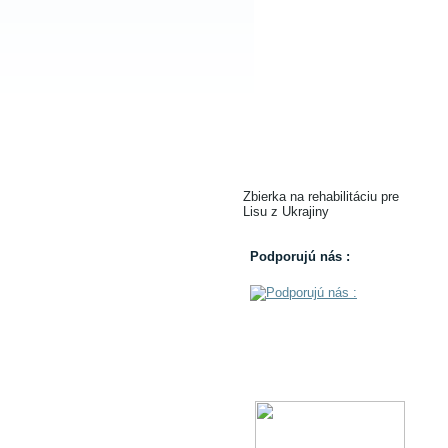
Zbierka na rehabilitáciu pre
Lisu z Ukrajiny
Podporujú nás :