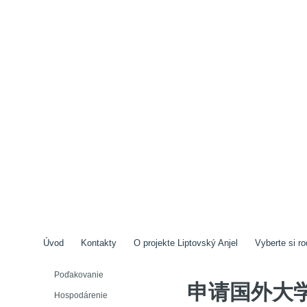
Úvod
Kontakty
O projekte Liptovský Anjel
Vyberte si ro
Poďakovanie
申请国外大
Hospodárenie