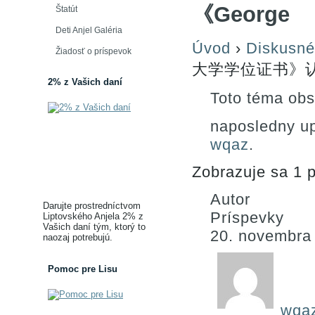
《George
Štatút
Deti Anjel Galéria
Úvod
›
Diskusné
Žiadosť o príspevok
大学学位证书》认证
2% z Vašich daní
Toto téma obs
naposledny u
wqaz
.
Zobrazuje sa 1 p
Autor
Darujte prostredníctvom
Príspevky
Liptovského Anjela 2% z
Vašich daní tým, ktorý to
20. novembra
naozaj potrebujú.
Pomoc pre Lisu
wqa