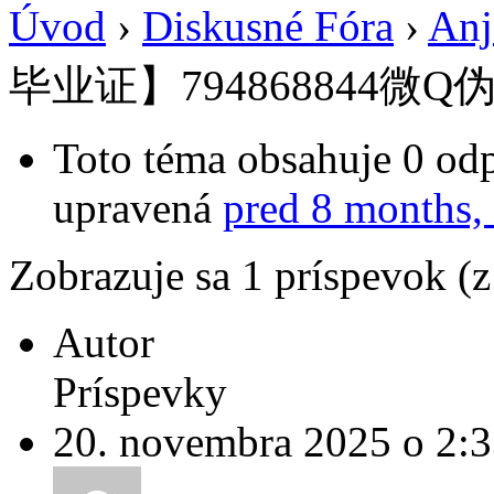
Úvod
›
Diskusné Fóra
›
Anj
毕业证】794868844微Q
Toto téma obsahuje 0 odp
upravená
pred 8 months,
Zobrazuje sa 1 príspevok (
Autor
Príspevky
20. novembra 2025 o 2: