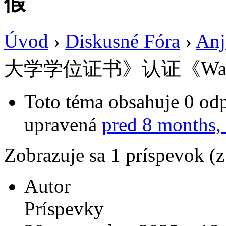
假
Úvod
›
Diskusné Fóra
›
Anj
大学学位证书》认证《Was
Toto téma obsahuje 0 odp
upravená
pred 8 months,
Zobrazuje sa 1 príspevok (
Autor
Príspevky