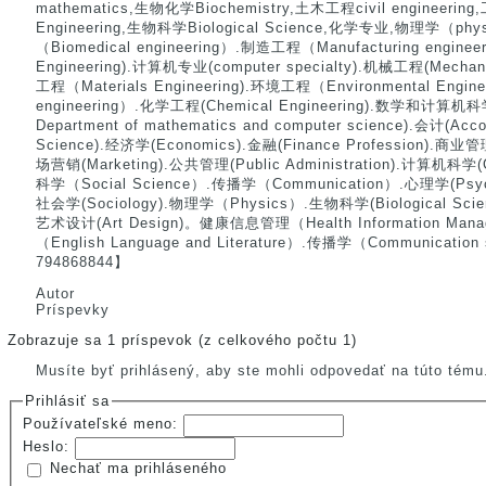
mathematics,生物化学Biochemistry,土木工程civil engineering
Engineering,生物科学Biological Science,化学专业,物理学（p
（Biomedical engineering）.制造工程（Manufacturing engine
Engineering).计算机专业(computer specialty).机械工程(Mechan
工程（Materials Engineering).环境工程（Environmental Engi
engineering）.化学工程(Chemical Engineering).数学
Department of mathematics and computer science).会计(Acc
Science).经济学(Economics).金融(Finance Profession).商业管
场营销(Marketing).公共管理(Public Administration).计算机科学(
科学（Social Science）.传播学（Communication）.心理学(Psych
社会学(Sociology).物理学（Physics）.生物科学(Biological Sci
艺术设计(Art Design)。健康信息管理（Health Information M
（English Language and Literature）.传播学（Communicatio
794868844】
Autor
Príspevky
Zobrazuje sa 1 príspevok (z celkového počtu 1)
Musíte byť prihlásený, aby ste mohli odpovedať na túto tému
Prihlásiť sa
Používateľské meno:
Heslo:
Nechať ma prihláseného