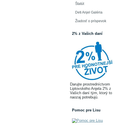
Štatút
Deti Anjel Galéria
Žiadosť o príspevok
2% z Vašich daní
Darujte prostredníctvom
Liptovského Anjela 2% z
Vašich daní tým, ktorý to
naozaj potrebujú.
Pomoc pre Lisu