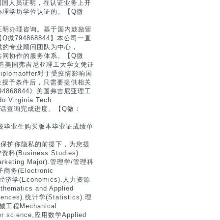
学回国人员证明，在认证业务上开
办理学历学位认证的。【Q微
证明办理咨询。基于国内鼓励留
794868844】本公司一直
成的专业顾问团队为中心，
共同协作的服务体系。【Q微
844》伪造美国弗吉尼亚理工大学文凭证
iplomaoffer对于受疫情影响国
学位授予条件后，只需要提供相关
794868844》美国弗吉尼亚理工
ginia Tech
音电话查询完成进度。【Q微：
院校毕业生购买版本毕业证成绩单
）
分保护你隐私的前提下，为您提
siness Studies).
Marketing Major).管理学/管理科
子商务(Electronic
).经济学(Economics).人力资源
matics and Applied
nces).统计学(Statistics).理
机械工程Mechanical
er science,应用数学Applied