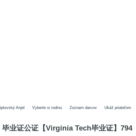
iptovský Anjel
Vyberte si rodinu
Zoznam darcov
Ukáž priateľom
毕业证公证【Virginia Tech毕业证】794