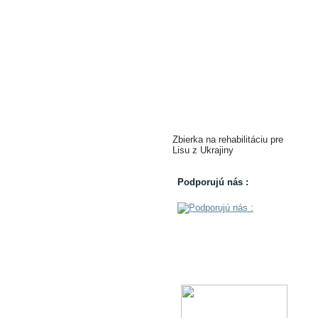
Zbierka na rehabilitáciu pre
Lisu z Ukrajiny
Podporujú nás :