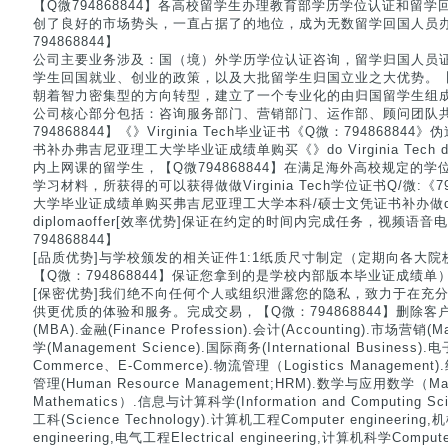
【Q微794868844】各高校留学生办理教育部学历学位认证和留
创了良好的市场势头，一直占据了的地位，成为无数留学回国人员
794868844】
公司主要业务涉及：国（境）外学历学位认证咨询，留学归国人员
学生回国就业、创业的政策，以及大批留学生归国立业之大优势。【Q微
朝着智力密集型的方向转型，建立了一个专业化的由归国留学生组
公司核心部分包括：咨询服务部门、营销部门、运作部、顾问团队
794868844】《》Virginia Tech毕业证书《Q微：794868
书补办弗吉尼亚理工大学毕业证成绩单购买《》do Virginia Tech d
内上网课的留学生，【Q微794868844】在满足海外高校规定的
学习材料，所获得的可以获得做做Virginia Tech学位证书Q/微:《
大学毕业证成绩单购买弗吉尼亚理工大学本科/硕士文凭证书补办做do Vir
diplomaoffer[效率优势]保证在约定的时间内完成任务，视频语
794868844】
[品质优势]与学校颁发的相关证件1:1纸质尺寸制定（定期向各大
【Q微：794868844】保证您拿到的是学校内部版本毕业证成绩单
[保密优势]我们绝不向任何个人或组织泄露您的隐私，致力于在充
供更优质的体验和服务。完成交易，【Q微：794868844】删除客户资料(Bu
(MBA).金融(Finance Profession).会计(Accounting).市场营销(
学(Management Science).国际商务(International Business).电
Commerce、E-Commerce).物流管理（Logistics Management
管理(Human Resource Management;HRM).数学与应用数学（Mathe
Mathematics）.信息与计算科学(Information and Computing Scie
工科(Science Technology).计算机工程Computer engineering,
engineering,电气工程Electrical engineering,计算机科学Comput