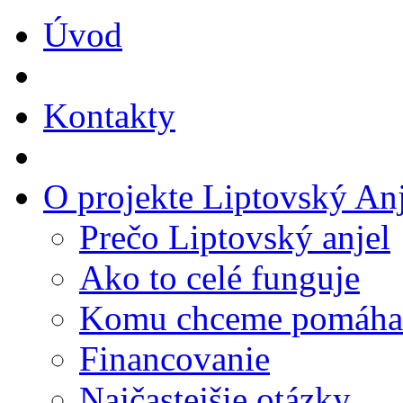
Úvod
Kontakty
O projekte Liptovský Anj
Prečo Liptovský anjel
Ako to celé funguje
Komu chceme pomáha
Financovanie
Najčastejšie otázky