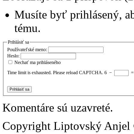
Musíte byť prihlásený, a
tému.
Prihlásiť sa
Používateľské meno:
Heslo:
Nechať ma prihláseného
Time limit is exhausted. Please reload CAPTCHA.
6
−
Prihlásiť sa
Komentáre sú uzavreté.
Copyright Liptovský Anjel 