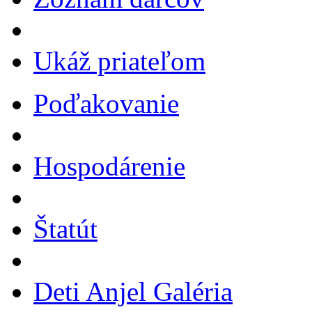
Ukáž priateľom
Poďakovanie
Hospodárenie
Štatút
Deti Anjel Galéria