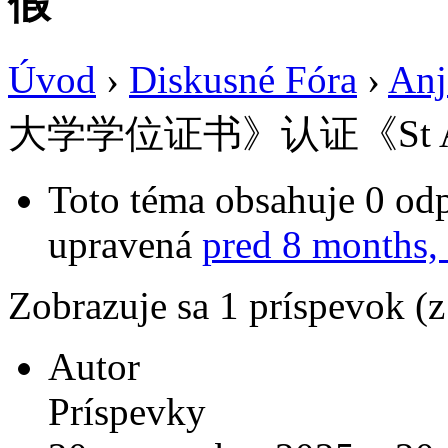
假
Úvod
›
Diskusné Fóra
›
Anj
大学学位证书》认证《St 
Toto téma obsahuje 0 odp
upravená
pred 8 months,
Zobrazuje sa 1 príspevok (
Autor
Príspevky