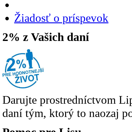
Žiadosť o príspevok
2% z Vašich daní
Darujte prostredníctvom Li
daní tým, ktorý to naozaj p