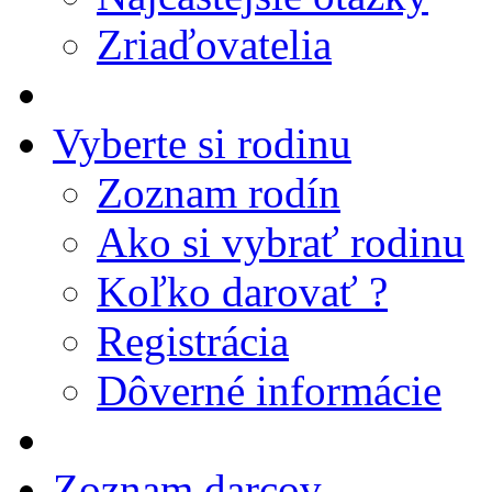
Zriaďovatelia
Vyberte si rodinu
Zoznam rodín
Ako si vybrať rodinu
Koľko darovať ?
Registrácia
Dôverné informácie
Zoznam darcov