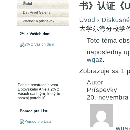
书》认证《U
Štatút
Deti Anjel Galéria
Úvod
›
Diskusné
Žiadosť o príspevok
大学尔湾分校学
2% z Vašich daní
Toto téma obs
naposledny u
wqaz
.
Zobrazuje sa 1 p
Autor
Darujte prostredníctvom
Príspevky
Liptovského Anjela 2% z
Vašich daní tým, ktorý to
20. novembra
naozaj potrebujú.
Pomoc pre Lisu
wqa