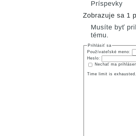
Príspevky
Zobrazuje sa 1 p
Musíte byť pr
tému.
Prihlásiť sa
Používateľské meno:
Heslo:
Nechať ma prihláse
Time limit is exhauste