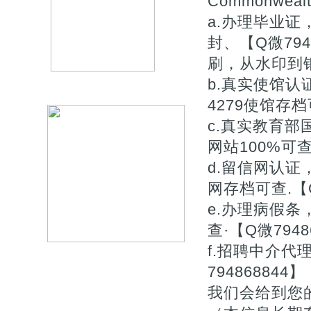
Commonwealt
a.办理毕业证
封、【Q微79
刷，从水印到钢
b.真实使馆认
4279使馆存档
c.真实教育
网站100%可查.
d.留信网认
网存档可查.【Q
e.办理病假
查·【Q微7948
f.招聘中介
7948688
我们会给到您