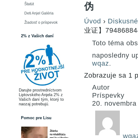
伪
Štatút
Deti Anjel Galéria
Úvod
›
Diskusné
Žiadosť o príspevok
业证】7948688
2% z Vašich daní
Toto téma obs
naposledny u
wqaz
.
Zobrazuje sa 1 p
Autor
Darujte prostredníctvom
Príspevky
Liptovského Anjela 2% z
Vašich daní tým, ktorý to
20. novembra
naozaj potrebujú.
Pomoc pre Lisu
wqa