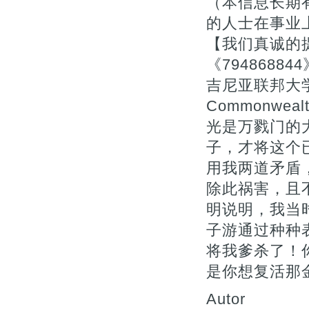
（本信息长期
的人士在事业上
【我们真诚的提
《794868
吉尼亚联邦大学本
Commonwealt
光是万戮门的
子，才将这个
用我两道矛盾
除此祸害，且
明说明，我当
子游通过种种
将我爹杀了！
是你想复活那
Autor