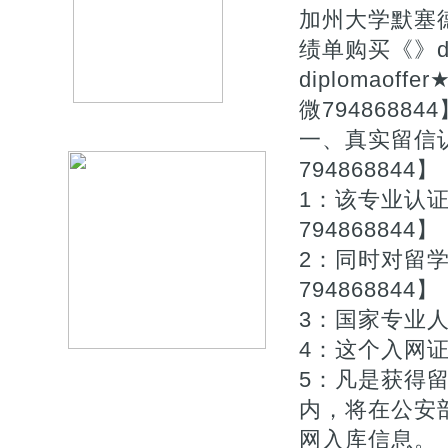
加州大学默塞
绩单购买《》do Un
diplomaof
微794868844
一、真实留信认
794868844】
1：该专业认
794868844】
2：同时对留
794868844】
3：国家专业人
4：这个入网证
5：凡是获得
内，将在公安
网入库信息。【Q