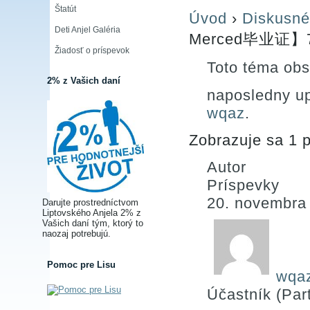
Štatút
Úvod
›
Diskusné
Deti Anjel Galéria
Merced毕业证】7
Žiadosť o príspevok
Toto téma obs
2% z Vašich daní
naposledny u
wqaz
.
Zobrazuje sa 1 p
Autor
Príspevky
20. novembra
Darujte prostredníctvom
Liptovského Anjela 2% z
Vašich daní tým, ktorý to
naozaj potrebujú.
Pomoc pre Lisu
wqa
Účastník (Part