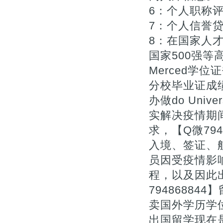
6：个人职称评审
7：个人信誉贷款
8：在国家人
国家500强等
Merced学位
分校毕业证成
办做do Univers
实解决疫情期
求，【Q微79
入境、签证、
员因受疫情影
程，以及因此
7948688
卖国外学历学
出国留学现在