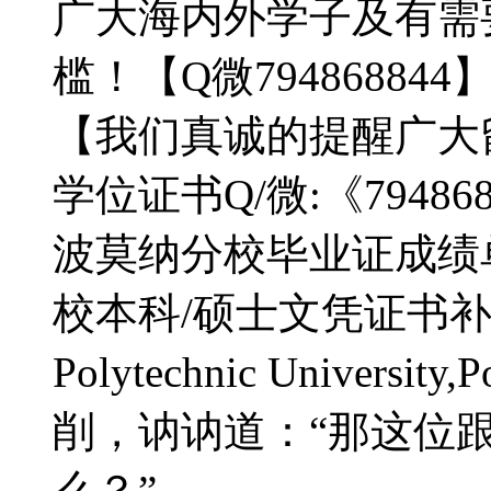
广大海内外学子及有需
槛！【Q微794868844
【我们真诚的提醒广大留学生
学位证书Q/微:《794
波莫纳分校毕业证成绩
校本科/硕士文凭证书补办做do 
Polytechnic Universi
削，讷讷道：“那这位
么？”