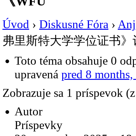
《WFU
Úvod
›
Diskusné Fóra
›
Anj
弗里斯特大学学位证书》
Toto téma obsahuje 0 odp
upravená
pred 8 months,
Zobrazuje sa 1 príspevok (
Autor
Príspevky