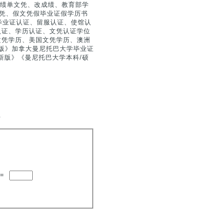
仿制、成绩单文凭、改成绩、教育部学
历文凭、假文凭假毕业证假学历书
毕业证认证、留服认证、使馆认
生认证、学历认证、文凭认证学位
国文凭学历、美国文凭学历、澳洲
版》加拿大曼尼托巴大学毕业证
证证书新版》《曼尼托巴大学本科/硕
.
=