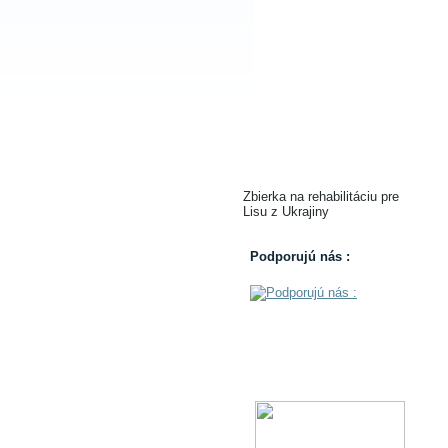
Zbierka na rehabilitáciu pre
Lisu z Ukrajiny
Podporujú nás :