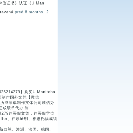
位证书》认证《U Man
pravená
pred 8 months, 2
4279】购买U Manitoba
学历制作国外文凭【微信
证学历成绩单制作实体公司诚信办
业证成绩单代办|制
4279购买假文凭，购买假学位
fer、在读证明、雅思托福成绩
国、新西兰、澳洲、法国、德国、