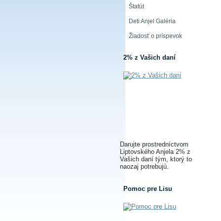
Štatút
Deti Anjel Galéria
Žiadosť o príspevok
2% z Vašich daní
Darujte prostredníctvom
Liptovského Anjela 2% z
Vašich daní tým, ktorý to
naozaj potrebujú.
Pomoc pre Lisu