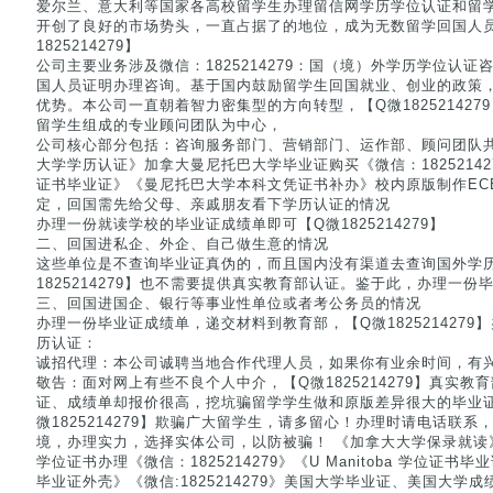
爱尔兰、意大利等国家各高校留学生办理留信网学历学位认证和留
开创了良好的市场势头，一直占据了的地位，成为无数留学回国人
1825214279】
公司主要业务涉及微信：1825214279：国（境）外学历学位认证咨询
国人员证明办理咨询。基于国内鼓励留学生回国就业、创业的政策
优势。本公司一直朝着智力密集型的方向转型，【Q微18252142
留学生组成的专业顾问团队为中心，
公司核心部分包括：咨询服务部门、营销部门、运作部、顾问团队共
大学学历认证》加拿大曼尼托巴大学毕业证购买《微信：1825214279》
证书毕业证》《曼尼托巴大学本科文凭证书补办》校内原版制作EC
定，回国需先给父母、亲戚朋友看下学历认证的情况
办理一份就读学校的毕业证成绩单即可【Q微1825214279】
二、回国进私企、外企、自己做生意的情况
这些单位是不查询毕业证真伪的，而且国内没有渠道去查询国外学
1825214279】也不需要提供真实教育部认证。鉴于此，办理一份
三、回国进国企、银行等事业性单位或者考公务员的情况
办理一份毕业证成绩单，递交材料到教育部，【Q微1825214279
历认证：
诚招代理：本公司诚聘当地合作代理人员，如果你有业余时间，有
敬告：面对网上有些不良个人中介，【Q微1825214279】真实
证、成绩单却报价很高，挖坑骗留学学生做和原版差异很大的毕业
微1825214279】欺骗广大留学生，请多留心！办理时请电话联
境，办理实力，选择实体公司，以防被骗！ 《加拿大大学保录就读
学位证书办理《微信：1825214279》《U Manitoba 学位证
毕业证外壳》《微信:1825214279》美国大学毕业证、美国大学成绩单