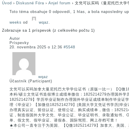
Úvod
›
Diskusné Fóra
›
Anjel forum
›
文凭可以买吗《曼尼托巴大学学
Toto téma obsahuje 0 odpovedí, 1 hlas, a bola naposledny u
weeks
od
wqaz
.
Zobrazuje sa 1 príspevok (z celkového počtu 1)
Autor
Príspevky
20. novembra 2025 o 12:36
#5548
wqaz
Účastník (Participant)
文凭可以买吗加拿大曼尼托巴大学学位证书（原版一比一）【Q微182521
本科/硕士文凭证书造假博士成绩单微信：1825214279办理国外
1825214279】学历毕业证制作办理国外毕业证成绩单制作毕业
理《毕业证》【加微信1825214279】|美国大学文凭证书学历|毕
办理真实认证、留信认证、使馆公证、购买成绩单，微信：182521
证，制造假国外大学文凭、毕业公证、毕业证明书、录取通知书、Of
单、假文凭、假毕业证、请假条、国际驾照、网上存档可查！
★本公司一直专注于为英国、【Q微1825214279】加拿大、美