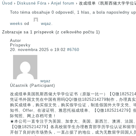
Úvod
›
Diskusné Fóra
›
Anjel forum
›
改成绩单《凯斯西储大学学位
Toto téma obsahuje 0 odpovedí, 1 hlas, a bola naposledny u
weeks
od
wqaz
.
Zobrazuje sa 1 príspevok (z celkového počtu 1)
Autor
Príspevky
20. novembra 2025 o 19:02
#6760
wqaz
Účastník (Participant)
改成绩单美国凯斯西储大学学位证书（原版一比一）【Q微1825214
凭证书外国文凭在中国有用吗QQ/微信1825214279制作，办理
购买成绩单，购买假文凭，购买假学位证，制造假国外大学文凭、
知书、Offer、在读证明、雅思托福成绩单、【Q微182521427
际驾照、网上存档可查！
★本公司一直专注于为英国、加拿大、美国、新西兰、澳洲、法国
【Q微1825214279】各高校留学生办理教育部学历学位认证和
开创了良好的市场势头，一直占据了的地位，成为无数留学回国人