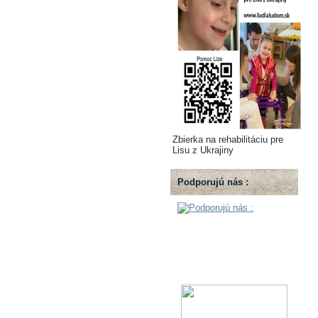
Zbierka na rehabilitáciu pre
Lisu z Ukrajiny
Podporujú nás :