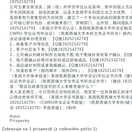
1825214279】
公司主要业务涉及：国（境）外学历学位认证咨询，留学归国人员
学生回国就业、创业的政策，以及大批留学生归国立业之大优势。【Q微
直朝着智力密集型的方向转型，建立了一个专业化的由归国留学生
公司核心部分包括：咨询服务部门、营销部门、运作部、顾问团队
1825214279】《美国大学学历认证》美国凯斯西储大学毕业证购买《
CWRU 学位证书毕业证》《凯斯西储大学本科文凭证书补办》校内
业证成绩单办理流程：【Q微1825214279】
1，收集客户办理信息;【Q微1825214279】
2，客户付定金下单;【Q微1825214279】
3，公司确认到账转制作点做电子图;电子图做好发给客户确认;【Q微18
5，电子图确认好再付余款转成品部做成品;【Q微1825214279】
6，成品做好拍照或者视频确认;【Q微1825214279】
7，快递给客户（国内顺丰，国外DHL）。【Q微1825214279】
《美国大学保录就读》美国凯斯西储大学毕业证|学位证书办理《微信：18
位证书毕业证》《凯斯西储大学文凭证书毕业证外壳》《微信:18252
道：“那这位跟着范提司的大人来楼里做什么？”
来人是史阐立，今日范闲正在轻松快活，他堂堂一位持身颇正的读
心情自然有些不堪。《美国大学证书新版》美国凯斯西储大学毕业证
1825214279》《CWRU毕业证证书新版》《凯斯西储大学本科/
信:1825214279》学校原版1：1制作
Autor
Príspevky
Zobrazuje sa 1 príspevok (z celkového počtu 1)