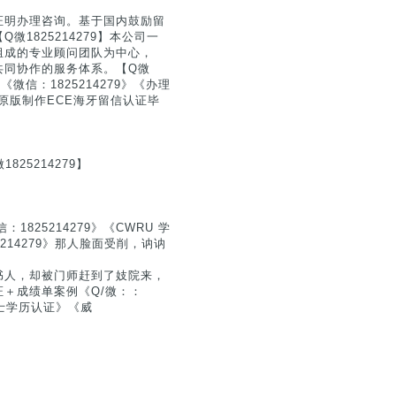
证明办理咨询。基于国内鼓励留
1825214279】本公司一
组成的专业顾问团队为中心，
共同协作的服务体系。【Q微
微信：1825214279》《办理
原版制作ECE海牙留信认证毕
25214279】
25214279》《CWRU 学
14279》那人脸面受削，讷讷
书人，却被门师赶到了妓院来，
＋成绩单案例《Q/微：：
硕士学历认证》《威