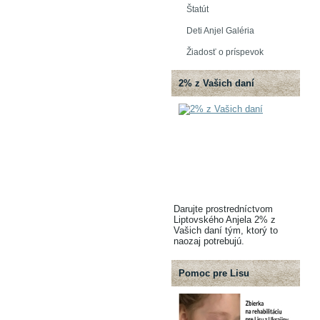
Štatút
Deti Anjel Galéria
Žiadosť o príspevok
2% z Vašich daní
Darujte prostredníctvom
Liptovského Anjela 2% z
Vašich daní tým, ktorý to
naozaj potrebujú.
Pomoc pre Lisu