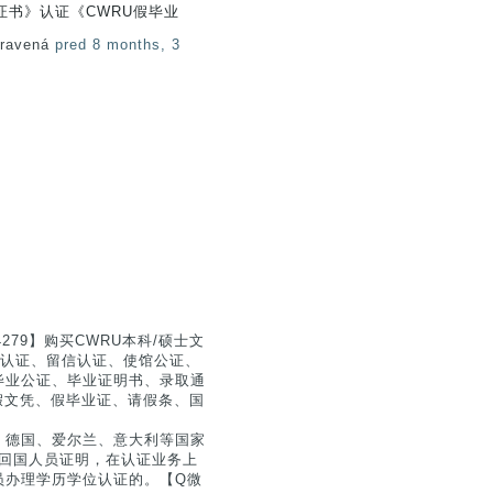
证书》认证《CWRU假毕业
pravená
pred 8 months, 3
279】购买CWRU本科/硕士文
真实认证、留信认证、使馆公证、
毕业公证、毕业证明书、录取通
9】假文凭、假毕业证、请假条、国
、德国、爱尔兰、意大利等国家
留学回国人员证明，在认证业务上
员办理学历学位认证的。【Q微