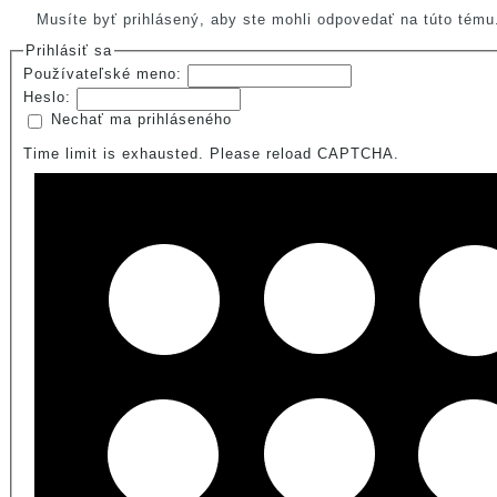
Musíte byť prihlásený, aby ste mohli odpovedať na túto tému
Prihlásiť sa
Používateľské meno:
Heslo:
Nechať ma prihláseného
Time limit is exhausted. Please reload CAPTCHA.