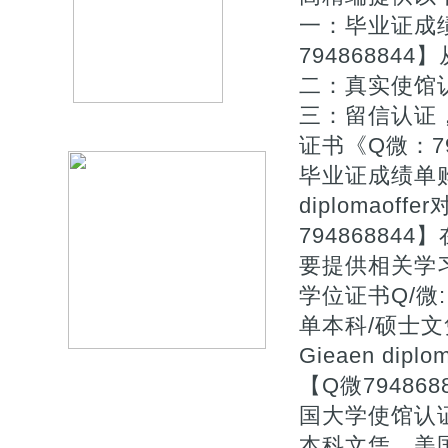
一：毕业证成
7948688
二：真实使馆
三：留信认证
证书《Q微：7
毕业证成绩单购买《》
diplomao
7948688
要提供相关学
学位证书Q/微:
单本科/硕士文凭证书
Gieaen d
【Q微7948
国大学使馆认
本科文凭、美