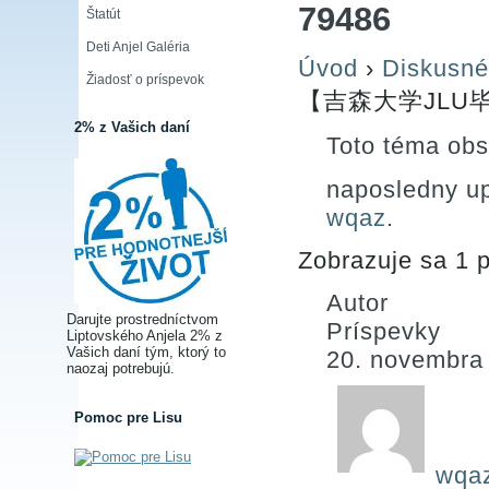
79486
Štatút
Deti Anjel Galéria
Úvod
›
Diskusné
Žiadosť o príspevok
【吉森大学JLU毕
2% z Vašich daní
Toto téma obs
naposledny u
wqaz
.
Zobrazuje sa 1 p
Autor
Darujte prostredníctvom
Príspevky
Liptovského Anjela 2% z
Vašich daní tým, ktorý to
20. novembra
naozaj potrebujú.
Pomoc pre Lisu
wqa