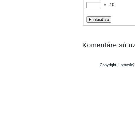
=
10
Prihlásiť sa
Komentáre sú uz
Copyright Liptovský