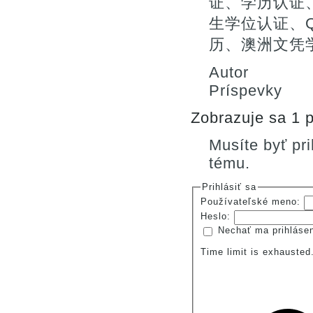
证、学历认证
生学位认证、Q
历、澳洲文凭
Autor
Príspevky
Zobrazuje sa 1 p
Musíte byť pr
tému.
Prihlásiť sa
Používateľské meno:
Heslo:
Nechať ma prihláse
Time limit is exhauste