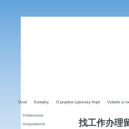
Úvod
Kontakty
O projekte Liptovský Anjel
Vyberte si ro
Poďakovanie
找工作办理
Hospodárenie