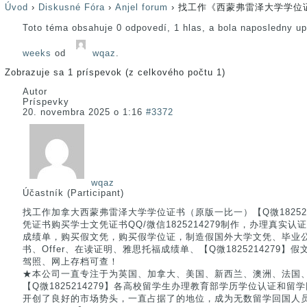
Úvod
›
Diskusné Fóra
›
Anjel forum
›
找工作《西蒙弗雷泽大学学位
Toto téma obsahuje 0 odpovedí, 1 hlas, a bola naposledny u
weeks
od
wqaz
.
Zobrazuje sa 1 príspevok (z celkového počtu 1)
Autor
Príspevky
20. novembra 2025 o 1:16
#3372
wqaz
Účastník (Participant)
找工作加拿大西蒙弗雷泽大学学位证书（原版一比一）【Q微182521
凭证书购买学士文凭证书QQ/微信1825214279制作，办理真实
成绩单，购买假文凭，购买假学位证，制造假国外大学文凭、毕业
书、Offer、在读证明、雅思托福成绩单、【Q微1825214279
驾照、网上存档可查！
★本公司一直专注于为英国、加拿大、美国、新西兰、澳洲、法国
【Q微1825214279】各高校留学生办理教育部学历学位认证和
开创了良好的市场势头，一直占据了的地位，成为无数留学回国人