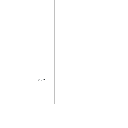
−
dve