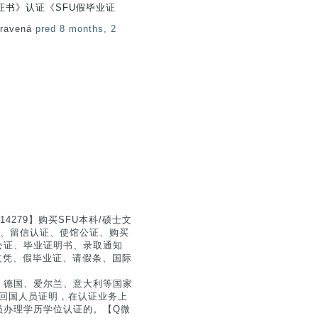
证书》认证《SFU假毕业证
pravená
pred 8 months, 2
4279】购买SFU本科/硕士文
认证、留信认证、使馆公证、购买
公证、毕业证明书、录取通知
】假文凭、假毕业证、请假条、国际
、德国、爱尔兰、意大利等国家
留学回国人员证明，在认证业务上
员办理学历学位认证的。【Q微