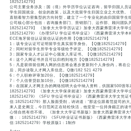
1825214279】
公司主要业务涉及：国（境）外学历学位认证咨询，留学归国人员
学生回国就业、创业的政策，以及大批留学生归国立业之大优势。【Q微
直朝着智力密集型的方向转型，建立了一个专业化的由归国留学生
公司核心部分包括：咨询服务部门、营销部门、运作部、顾问团队
1825214279】 《加拿大大学学历认证》加拿大西蒙弗雷泽大学
1825214279》《办理SFU 学位证书毕业证》《西蒙弗雷泽大
ECE海牙留信认证留信认证的作用【Q微1825214279】
1：该专业认证可证明留学生真实留学身份。【Q微1825214279】
2：同时对留学生所学专业等级给予评定。【Q微1825214279】
3：国家专业人才认证中心颁发入库证书。【Q微1825214279】
4：这个入网证书并且可以归档到地方【Q微1825214279】
5：凡是获得留信网入网的信息将会逐步更新到个人身份内，将在
后，同步读取人才网入库信息。Q微/182 521 4279
6：个人职称评审加20分。【Q微1825214279】
7：个人信誉贷款加10分。【Q微1825214279】
8：在国家人才网主办的网络招聘大会中纳入资料，供国家500强等
1825214279】 《加拿大大学保录就读》加拿大西蒙弗雷泽大学
1825214279》《SFU 学位证书毕业证》《西蒙弗雷泽大学文凭
信:1825214279》那人脸面受削，讷讷道：“那这位跟着范提司的
来人是史阐立，今日范闲正在轻松快活，他堂堂一位持身颇正的读
心情自然有些不堪。 《加拿大大学证书新版》加拿大西蒙弗雷泽大
微：：1825214279》《SFU毕业证证书新版》《西蒙弗雷泽大
信:1825214279》学校原版1：1制作