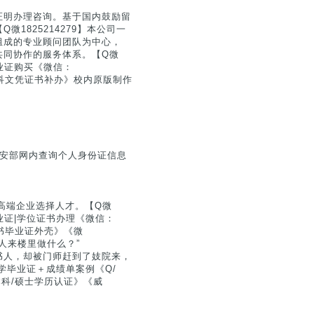
证明办理咨询。基于国内鼓励留
1825214279】本公司一
组成的专业顾问团队为中心，
共同协作的服务体系。【Q微
毕业证购买《微信：
学本科文凭证书补办》校内原版制作
公安部网内查询个人身份证信息
高端企业选择人才。【Q微
毕业证|学位证书办理《微信：
证书毕业证外壳》《微
大人来楼里做什么？”
书人，却被门师赶到了妓院来，
学毕业证＋成绩单案例《Q/
学本科/硕士学历认证》《威