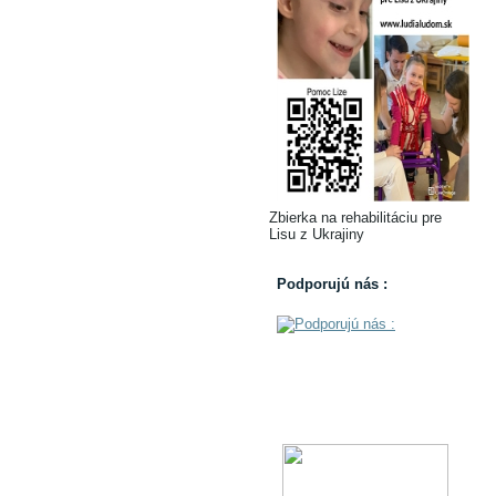
Zbierka na rehabilitáciu pre
Lisu z Ukrajiny
Podporujú nás :