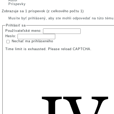
Autor
Príspevky
Zobrazuje sa 1 príspevok (z celkového počtu 1)
Musíte byť prihlásený, aby ste mohli odpovedať na túto tému
Prihlásiť sa
Používateľské meno:
Heslo:
Nechať ma prihláseného
Time limit is exhausted. Please reload CAPTCHA.