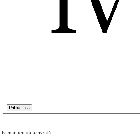
=
Prihlásiť sa
Komentáre sú uzavreté.