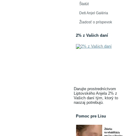
Štatút
Deti Anjel Galéria
Žiadosť o príspevok
2% z Vašich daní
Darujte prostredníctvom
Liptovského Anjela 2% z
Vašich daní tým, ktorý to
naozaj potrebujú.
Pomoc pre Lisu