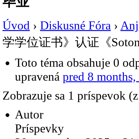
毕业
Úvod
›
Diskusné Fóra
›
Anj
学学位证书》认证《Soto
Toto téma obsahuje 0 odp
upravená
pred 8 months,
Zobrazuje sa 1 príspevok (
Autor
Príspevky