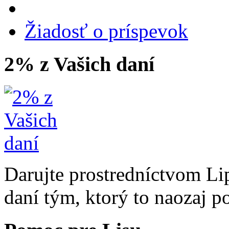
Žiadosť o príspevok
2% z Vašich daní
Darujte prostredníctvom Li
daní tým, ktorý to naozaj p