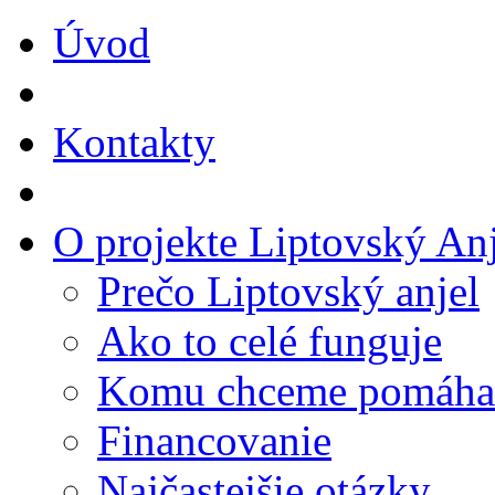
Úvod
Kontakty
O projekte Liptovský Anj
Prečo Liptovský anjel
Ako to celé funguje
Komu chceme pomáha
Financovanie
Najčastejšie otázky