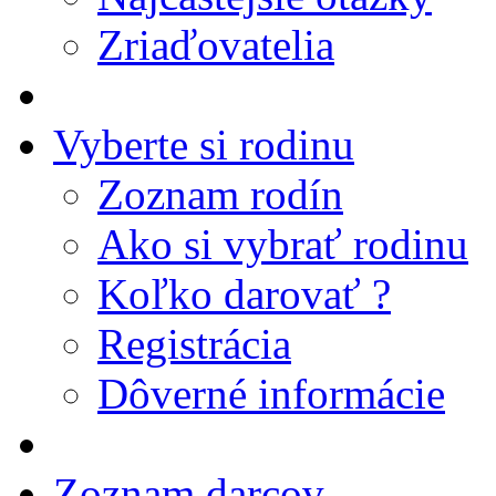
Zriaďovatelia
Vyberte si rodinu
Zoznam rodín
Ako si vybrať rodinu
Koľko darovať ?
Registrácia
Dôverné informácie
Zoznam darcov