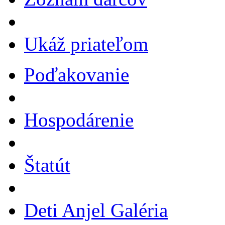
Ukáž priateľom
Poďakovanie
Hospodárenie
Štatút
Deti Anjel Galéria