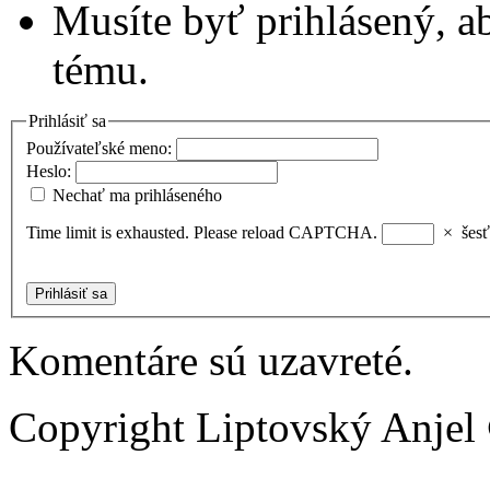
Musíte byť prihlásený, a
tému.
Prihlásiť sa
Používateľské meno:
Heslo:
Nechať ma prihláseného
Time limit is exhausted. Please reload CAPTCHA.
×
šesť
Prihlásiť sa
Komentáre sú uzavreté.
Copyright Liptovský Anjel 