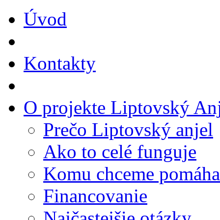
Úvod
Kontakty
O projekte Liptovský Anj
Prečo Liptovský anjel
Ako to celé funguje
Komu chceme pomáha
Financovanie
Najčastejšie otázky