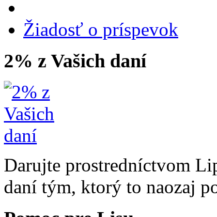
Žiadosť o príspevok
2% z Vašich daní
Darujte prostredníctvom Li
daní tým, ktorý to naozaj p