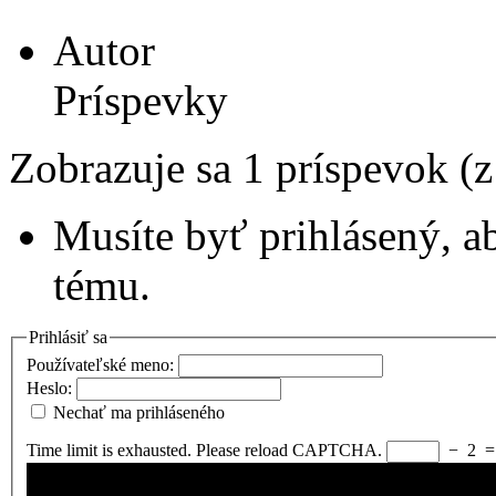
Autor
Príspevky
Zobrazuje sa 1 príspevok (
Musíte byť prihlásený, a
tému.
Prihlásiť sa
Používateľské meno:
Heslo:
Nechať ma prihláseného
Time limit is exhausted. Please reload CAPTCHA.
−
2