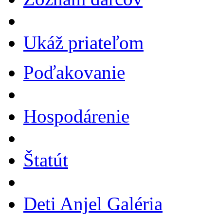
Ukáž priateľom
Poďakovanie
Hospodárenie
Štatút
Deti Anjel Galéria