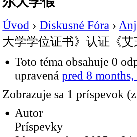
尔大学假
Úvod
›
Diskusné Fóra
›
Anj
大学学位证书》认证《艾
Toto téma obsahuje 0 odp
upravená
pred 8 months,
Zobrazuje sa 1 príspevok (
Autor
Príspevky