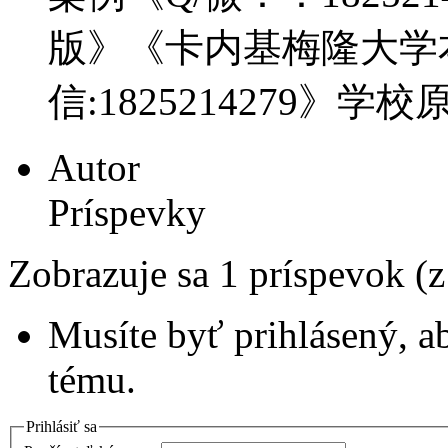
版》《卡内基梅隆大学
信:1825214279》学
Autor
Príspevky
Zobrazuje sa 1 príspevok (
Musíte byť prihlásený, a
tému.
Prihlásiť sa