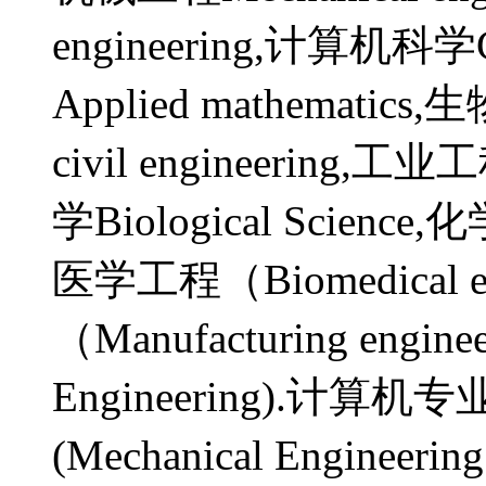
engineering,计算机科学C
Applied mathematic
civil engineering,工业工
学Biological Scien
医学工程（Biomedical e
（Manufacturing engi
Engineering).计算机专业(
(Mechanical Enginee