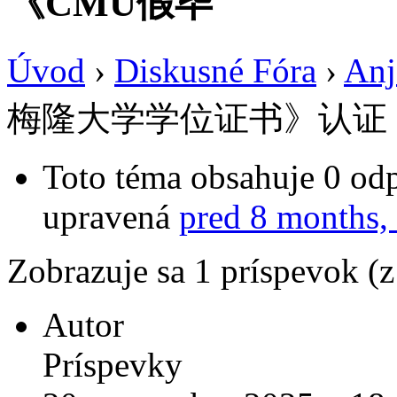
《CMU假毕
Úvod
›
Diskusné Fóra
›
Anj
梅隆大学学位证书》认证
Toto téma obsahuje 0 odp
upravená
pred 8 months,
Zobrazuje sa 1 príspevok (
Autor
Príspevky