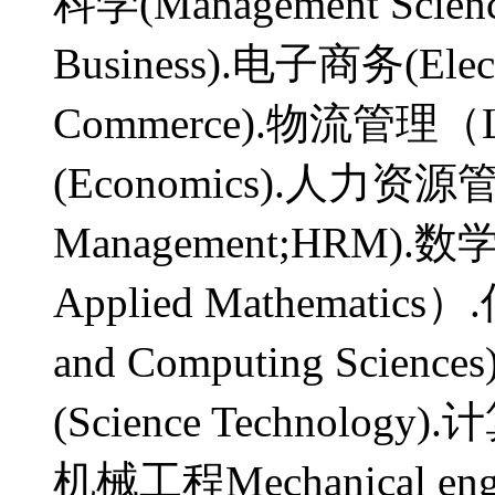
科学(Management Scienc
Business).电子商务(Elec
Commerce).物流管理（Log
(Economics).人力资源管理
Management;HRM).数
Applied Mathematic
and Computing Scienc
(Science Technology)
机械工程Mechanical engi