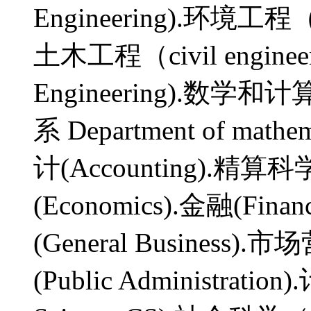
Engineering).环境工程（En
土木工程（civil engine
Engineering).
系 Department of mathem
计(Accounting).精算科学(
(Economics).金融(Fina
(General Business).
(Public Administrati