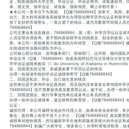
证，制造假国外大学文凭、毕业公证、毕业证明书、录取通知书、Of
单、假文凭、假毕业证、请假条、国际驾照、网上存档可查！
★本公司一直专注于为英国、【Q微794868844】加拿大、美国
尔兰、意大利等国家各高校留学生办理留信网学历学位认证和留学
创了良好的市场势头，一直占据了的地位，成为无数留学回国人员
794868844】
公司主要业务涉及微信：794868844：国（境）外学历学位认证咨询
人员证明办理咨询。基于国内鼓励留学生回国就业、创业的政策，
势。本公司一直朝着智力密集型的方向转型，【Q微794868844
生组成的专业顾问团队为中心，
公司核心部分包括：咨询服务部门、营销部门、运作部、顾问团队共
毕业证书《Q微：794868844》伪造美国阿拉巴马汉茨维尔大学
学毕业证成绩单购买《》do University of Alabama in Huntsvill
定，回国需先给父母、亲戚朋友看下学历认证的情况
办理一份就读学校的毕业证成绩单即可【Q微794868844】
二、回国进私企、外企、自己做生意的情况
这些单位是不查询毕业证真伪的，而且国内没有渠道去查询国外学
794868844】也不需要提供真实教育部认证。鉴于此，办理一份
三、回国进国企、银行等事业性单位或者考公务员的情况
办理一份毕业证成绩单，递交材料到教育部，【Q微794868844
认证：
诚招代理：本公司诚聘当地合作代理人员，如果你有业余时间，有
敬告：面对网上有些不良个人中介，【Q微794868844】真实教
成绩单却报价很高，挖坑骗留学学生做和原版差异很大的毕业证和
794868844】欺骗广大留学生，请多留心！办理时请电话联系，