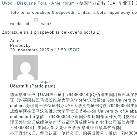
Úvod
›
Diskusné Fóra
›
Anjel forum
›
德国毕业证书【UAH毕业证】79
Toto téma obsahuje 0 odpovedí, 1 hlas, a bola naposledny u
weeks
od
wqaz
.
Zobrazuje sa 1 príspevok (z celkového počtu 1)
Autor
Príspevky
20. novembra 2025 o 13:50
#5767
wqaz
Účastník (Participant)
德国毕业证书【UAH毕业证】794868844微Q伪造美国阿拉巴马
证书购买阿拉巴马汉茨维尔大学入学offer录取通知书do University of Al
diploma办理博士学位证书办UAH大学文凭证书Q微:7948688
成绩单阿拉巴马汉茨维尔大学学位证书补办do University of Alabama i
diplomaoffer微信：794868844办理国外学历制作国外文凭【微信
理国外毕业证成绩单制作毕业证学历成绩单制作实体公司诚信办理
794868844】|美国大学文凭证书学历|毕业证成绩单代办|制
办理真实认证、留信认证、使馆公证、购买成绩单，微信：794868