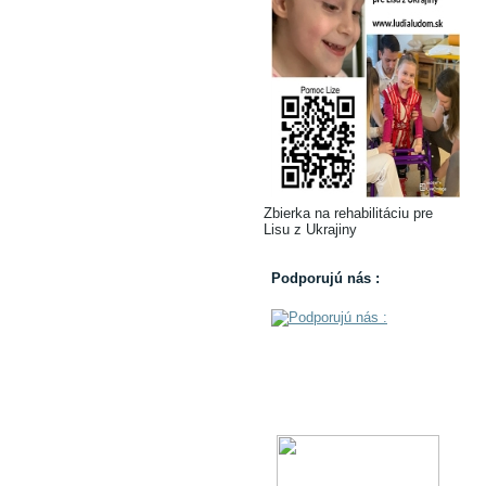
Zbierka na rehabilitáciu pre
Lisu z Ukrajiny
Podporujú nás :