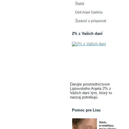
Štatút
Deti Anjel Galéria
Žiadosť o príspevok
2% z Vašich daní
Darujte prostredníctvom
Liptovského Anjela 2% z
Vašich daní tým, ktorý to
naozaj potrebujú.
Pomoc pre Lisu