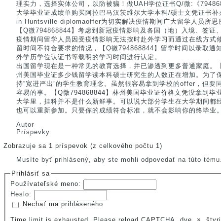
理实力，选择实体公司，以防被骗！做UAH学位证书Q/微:《7948
大学毕业证成绩单购买阿拉巴马汉茨维尔大学本科/硕士文凭证书补办做do Uni
in Huntsville diplomaoffer为切实解决疫情期间广大留学
【Q微794868844】考虑到新冠疫情影响及各国（地）入境、签
疫情期间留学人员因受疫情影响无法按时赴外学习而通过在线方式
留时间不符合要求的情况，【Q微794868844】留学时间以录取
外学历学位认证书等载明的学习时间进行认定。
出国留学现在是一种常见的教育选择，并已渗透到更多普通家庭。【Q微
州美国毕业证多少钱留学读本科硕士研究生的人数正在增加。为了
持“宽进严出”的学生教育理念。虽然很容易拿到学校的offer，但
容易的事。【Q微794868844】林州美国毕业证价格文凭没拿到
大学里，挂科并不是什么新鲜事。可以说大部分学生在大学期间都
也可以重新参加。只要你的成绩符合标准，就不会影响你的终毕业。【Q
Autor
Príspevky
Zobrazuje sa 1 príspevok (z celkového počtu 1)
Musíte byť prihlásený, aby ste mohli odpovedať na túto tému
Prihlásiť sa
Používateľské meno:
Heslo:
Nechať ma prihláseného
Time limit is exhausted. Please reload CAPTCHA.
dve
×
štyri