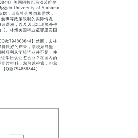
68844》美国阿拉巴马汉茨维尔
versity of Alabama
人员所思所虑，回应社会关切和需求，
证、航班等政策限制的实际情况，
修读课程，以及因此出现境外停
通知书、林州美国毕业证哪里卖国
794868844】然而，去林
保持良好的声誉，学校始终坚
要同时顺利从学校毕业并不是一件
毕业证学历认证怎么办？在国内的
经历过挂科，您可以检索，但您
微794868844】
.
=