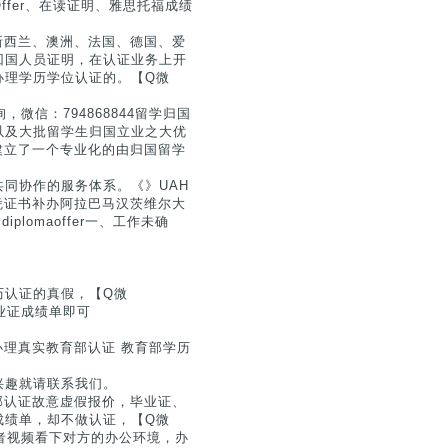
fer、在读证明、雅思托福成绩
、新西兰、澳洲、法国、德国、爱
回国人员证明，在认证业务上开
办理学历学位认证的。【Q微
，微信：794868844留学归国
以及大批留学生归国立业之大优
】建立了一个专业化的由归国留学
同协作的服务体系。《》UAH
文凭证书补办阿拉巴马汉茨维尔大
e diplomaoffer一、工作未确
历认证的真假，【Q微
毕业证成绩单即可
】办理真实教育部认证 教育部学历
兴趣就请联系我们。
育部认证故意虚假报价，毕业证、
成绩单，却不做认证，【Q微
或者视频看下对方的办公环境，办