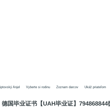
iptovský Anjel
Vyberte si rodinu
Zoznam darcov
Ukáž priateľom
德国毕业证书【UAH毕业证】79486884