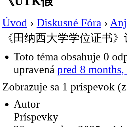
《UTK假
Úvod
›
Diskusné Fóra
›
Anj
《田纳西大学学位证书》
Toto téma obsahuje 0 odp
upravená
pred 8 months,
Zobrazuje sa 1 príspevok (
Autor
Príspevky