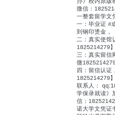
办》校内原版
微信：182521
一整套留学文凭
一：毕业证 
到钢印烫金，
二：真实使馆
1825214279
三：真实留信
微182521427
四：留信认证
1825214279
联系人： qq:1
学保录就读》
信：182521
诺大学文凭证书