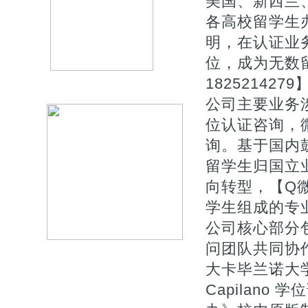
美国、新西兰
各高校留学生
明，在认证业
位，成为无数
1825214279
公司主要业务涉
位认证咨询，微
询。基于国内
留学生归国立
向转型，【Q微
学生组成的专
公司核心部分
问团队共同协
大卡毕兰诺大学
Capilan