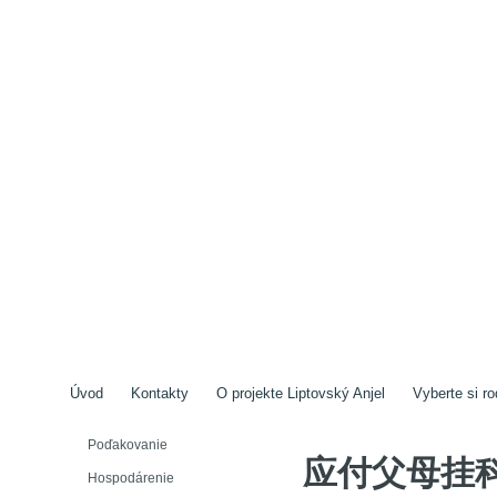
Úvod
Kontakty
O projekte Liptovský Anjel
Vyberte si ro
Poďakovanie
应付父母挂
Hospodárenie