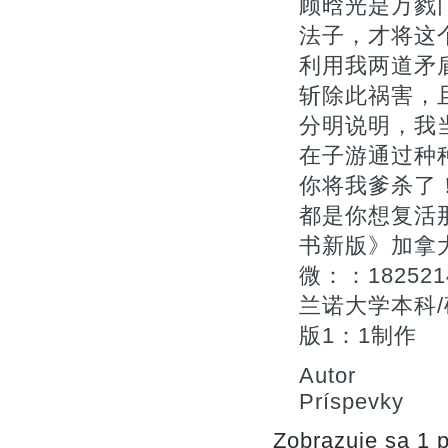
顾晗光是万戮
法子，才将这
利用我两道矛
斩除此祸害，
分明说明，我
在子游通过种
你将我爹杀了
都是你想复活
书新版》加拿
微：：18252
兰诺大学本科/
版1：1制作
Autor
Príspevky
Zobrazuje sa 1 p