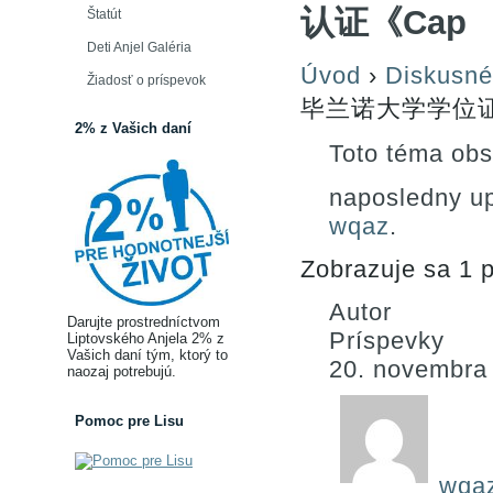
认证《Cap
Štatút
Deti Anjel Galéria
Úvod
›
Diskusné
Žiadosť o príspevok
毕兰诺大学学位证
2% z Vašich daní
Toto téma obs
naposledny u
wqaz
.
Zobrazuje sa 1 p
Autor
Darujte prostredníctvom
Príspevky
Liptovského Anjela 2% z
Vašich daní tým, ktorý to
20. novembra
naozaj potrebujú.
Pomoc pre Lisu
wqa