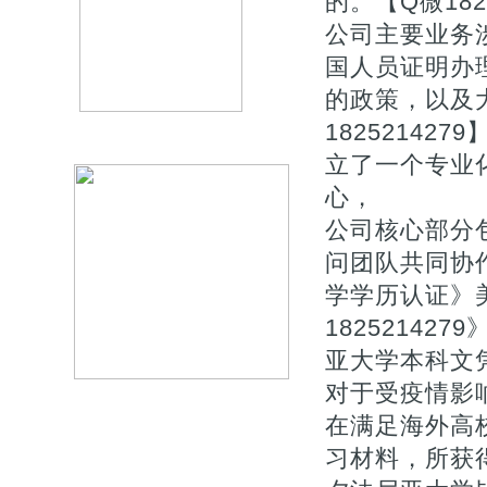
的。【Q微1825
公司主要业务
国人员证明办
的政策，以及
1825214
立了一个专业
心，
公司核心部分
问团队共同协作
学学历认证》
18252142
亚大学本科文
对于受疫情影响
在满足海外高
习材料，所获