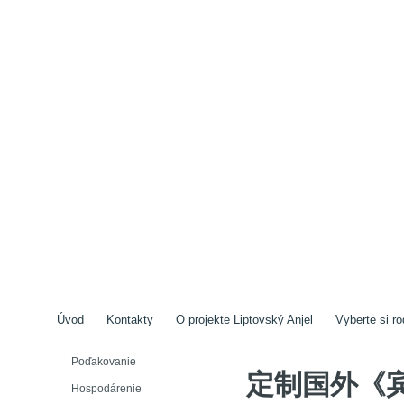
Úvod
Kontakty
O projekte Liptovský Anjel
Vyberte si ro
Poďakovanie
定制国外《
Hospodárenie