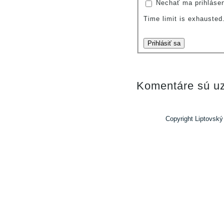
Nechať ma prihláse
Time limit is exhauste
Prihlásiť sa
Komentáre sú uz
Copyright Liptovský