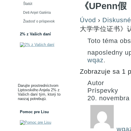
《UPenn假
Štatút
Deti Anjel Galéria
Úvod
›
Diskusné
Žiadosť o príspevok
大学学位证书》认
2% z Vašich daní
Toto téma obs
naposledny u
wqaz
.
Zobrazuje sa 1 p
Autor
Darujte prostredníctvom
Príspevky
Liptovského Anjela 2% z
Vašich daní tým, ktorý to
20. novembra
naozaj potrebujú.
Pomoc pre Lisu
wqa