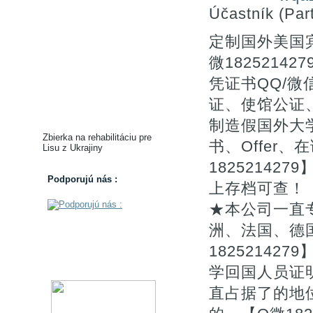
Účastník (Part
定制国外美国
微1825214
凭证书QQ/微
证、使馆公证
制造假国外大
Zbierka na rehabilitáciu pre
书、Offer
Lisu z Ukrajiny
1825214
Podporujú nás :
上存档可查！
★本公司一直
洲、法国、德
1825214
学回国人员证
直占据了的地