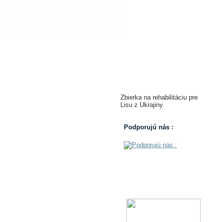
Zbierka na rehabilitáciu pre
Lisu z Ukrajiny
Podporujú nás :