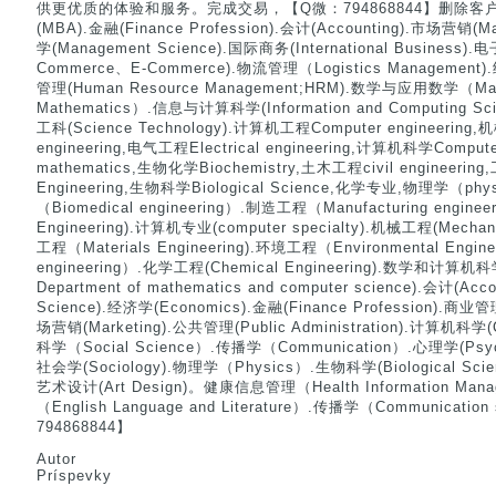
供更优质的体验和服务。完成交易，【Q微：794868844】删除客户资料(Bu
(MBA).金融(Finance Profession).会计(Accounting).市场营销(
学(Management Science).国际商务(International Business).电
Commerce、E-Commerce).物流管理（Logistics Management
管理(Human Resource Management;HRM).数学与应用数学（Mathe
Mathematics）.信息与计算科学(Information and Computing Scie
工科(Science Technology).计算机工程Computer engineering,
engineering,电气工程Electrical engineering,计算机科学Comput
mathematics,生物化学Biochemistry,土木工程civil engineering
Engineering,生物科学Biological Science,化学专业,物理学（p
（Biomedical engineering）.制造工程（Manufacturing engine
Engineering).计算机专业(computer specialty).机械工程(Mechan
工程（Materials Engineering).环境工程（Environmental Engi
engineering）.化学工程(Chemical Engineering).数学
Department of mathematics and computer science).会计(Acc
Science).经济学(Economics).金融(Finance Profession).商业管
场营销(Marketing).公共管理(Public Administration).计算机科学(
科学（Social Science）.传播学（Communication）.心理学(Psych
社会学(Sociology).物理学（Physics）.生物科学(Biological Sci
艺术设计(Art Design)。健康信息管理（Health Information M
（English Language and Literature）.传播学（Communicatio
794868844】
Autor
Príspevky