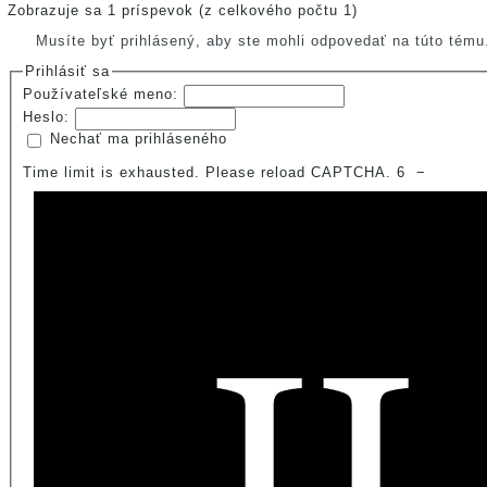
Zobrazuje sa 1 príspevok (z celkového počtu 1)
Musíte byť prihlásený, aby ste mohli odpovedať na túto tému
Prihlásiť sa
Používateľské meno:
Heslo:
Nechať ma prihláseného
Time limit is exhausted. Please reload CAPTCHA.
6
−