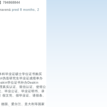
794868844
pravená
pred 8 months, 2
大学本科毕业证硕士学位证书购买
anscript伪造研究生毕业证成绩单办
akin学位证书补办Deakin
844制作，办理真实认证、留信认证、使馆公
凭、毕业公证、毕业证明书、录
44】假文凭、假毕业证、请假条、
、德国、爱尔兰、意大利等国家