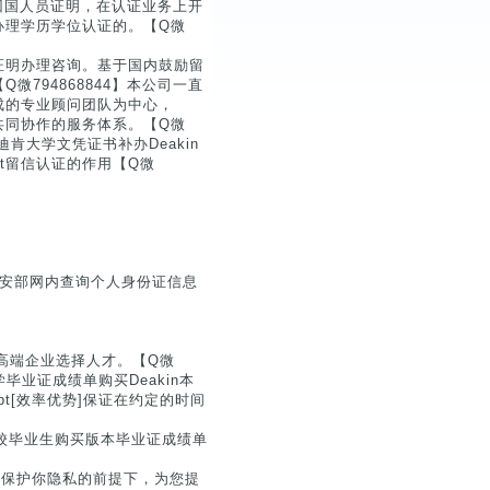
学回国人员证明，在认证业务上开
办理学历学位认证的。【Q微
证明办理咨询。基于国内鼓励留
794868844】本公司一直
成的专业顾问团队为中心，
共同协作的服务体系。【Q微
澳洲迪肯大学文凭证书补办Deakin
script留信认证的作用【Q微
公安部网内查询个人身份证信息
高端企业选择人才。【Q微
肯大学毕业证成绩单购买Deakin本
nscript[效率优势]保证在约定的时间
院校毕业生购买版本毕业证成绩单
）
分保护你隐私的前提下，为您提