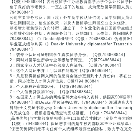
【Q微794868844】各高校留学生办理教育部学历学位认证和留
创了良好的市场势头，一直占据了的地位，成为无数留学回国人员
794868844】
公司主要业务涉及：国（境）外学历学位认证咨询，留学归国人员
学生回国就业、创业的政策，以及大批留学生归国立业之大优势。【Q微
朝着智力密集型的方向转型，建立了一个专业化的由归国留学生组
公司核心部分包括：咨询服务部门、营销部门、运作部、顾问团队
794868844】《》Deakin毕业证书《Q微：794868844》伪造
毕业证成绩单购买《》Deakin University diplomaoffer Tran
794868844】
1：该专业认证可证明留学生真实留学身份。【Q微794868844】
2：同时对留学生所学专业等级给予评定。【Q微794868844】
3：国家专业人才认证中心颁发入库证书。【Q微794868844】
4：这个入网证书并且可以归档到地方【Q微794868844】
5：凡是获得留信网入网的信息将会逐步更新到个人身份内，将在
后，同步读取人才网入库信息。Q微/794 868844
6：个人职称评审加20分。【Q微794868844】
7：个人信誉贷款加10分。【Q微794868844】
8：在国家人才网主办的网络招聘大会中纳入资料，供国家500强等
794868844】做Deakin学位证书Q/微:《794868844》澳洲迪
科/硕士文凭证书补办做Deakin University diplomaoffer Tra
内完成任务，视频语音电话查询完成进度。【Q微：794868844】
[品质优势]与学校颁发的相关证件1:1纸质尺寸制定（定期向各大
【Q微：794868844】保证您拿到的是学校内部版本毕业证成绩单
[保密优势]我们绝不向任何个人或组织泄露您的隐私，致力于在充