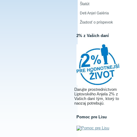
Štatút
Deti Anjel Galéria
Žiadosť o príspevok
2% z Vašich daní
Darujte prostredníctvom
Liptovského Anjela 2% z
Vašich daní tým, ktorý to
naozaj potrebujú.
Pomoc pre Lisu