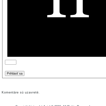
Prihlásiť sa
Komentáre sú uzavreté.