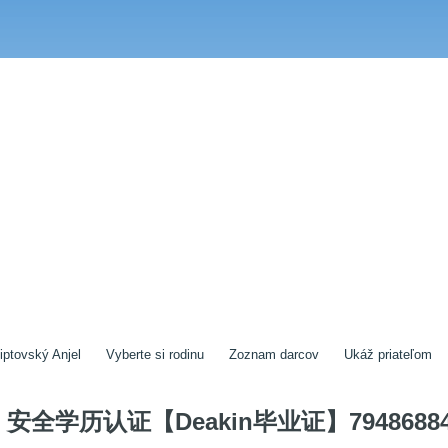
iptovský Anjel
Vyberte si rodinu
Zoznam darcov
Ukáž priateľom
安全学历认证【Deakin毕业证】7948688