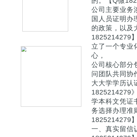
的。【Q微1825
公司主要业务
国人员证明办
的政策，以及
1825214
立了一个专业
心，
公司核心部分
问团队共同协作
大大学学历认
1825214
学本科文凭证
务选择办理准则★
1825214279
一、真实留信认