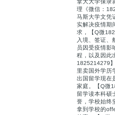
拿大大学保录
理《微信：18
马斯大学文凭证
实解决疫情期
求，【Q微18
入境、签证、
员因受疫情影
程，以及因此
1825214
里卖国外学历
出国留学现在
家庭。【Q微1
留学读本科硕
誉，学校始终
拿到学校的of