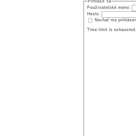
Prihlásiť sa
Používateľské meno:
Heslo:
Nechať ma prihláse
Time limit is exhauste