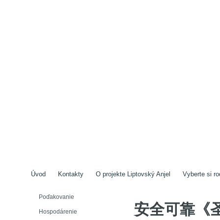
Úvod
Kontakty
O projekte Liptovský Anjel
Vyberte si ro
Poďakovanie
安全可靠《
Hospodárenie