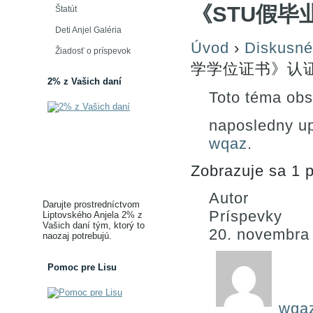
《STU假毕
Štatút
Deti Anjel Galéria
Úvod
›
Diskusné
Žiadosť o príspevok
学学位证书》认证
2% z Vašich daní
Toto téma obs
naposledny u
wqaz
.
Zobrazuje sa 1 p
Autor
Darujte prostredníctvom
Príspevky
Liptovského Anjela 2% z
Vašich daní tým, ktorý to
20. novembra
naozaj potrebujú.
Pomoc pre Lisu
wqa