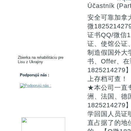
Účastník (Part
安全可靠加拿
微182521
证书QQ/微信
证、使馆公证
制造假国外大
Zbierka na rehabilitáciu pre
书、Offer
Lisu z Ukrajiny
1825214
Podporujú nás :
上存档可查！
★本公司一直
洲、法国、德
1825214
学回国人员证
直占据了的地