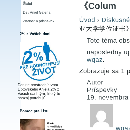
《Colum
Štatút
Deti Anjel Galéria
Úvod
›
Diskusné
Žiadosť o príspevok
亚大学学位证书》
2% z Vašich daní
Toto téma obs
naposledny u
wqaz
.
Zobrazuje sa 1 p
Autor
Darujte prostredníctvom
Príspevky
Liptovského Anjela 2% z
Vašich daní tým, ktorý to
19. novembra
naozaj potrebujú.
Pomoc pre Lisu
wqa