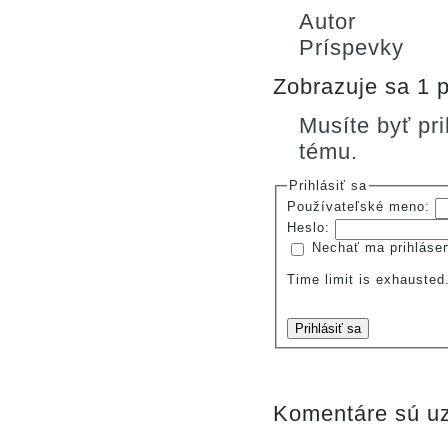
Autor
Príspevky
Zobrazuje sa 1 p
Musíte byť pr
tému.
Prihlásiť sa
Používateľské meno:
Heslo:
Nechať ma prihláse
Time limit is exhauste
Prihlásiť sa
Komentáre sú uz