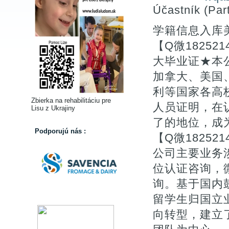
Účastník (Part
学籍信息入库
【Q微18252
大毕业证★本公
加拿大、美国
利等国家各高
Zbierka na rehabilitáciu pre
人员证明，在
Lisu z Ukrajiny
了的地位，成
Podporujú nás :
【Q微182521
公司主要业务涉
位认证咨询，微
询。基于国内
留学生归国立
向转型，建立