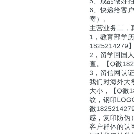
5、成品做好拍
6、快递给客户
寄）。
主营业务二，真
1，教育部学
1825214279
2，留学回国
查。【Q微1825
3，留信网认
我们对海外大
大小，【Q微1
纹，钢印LOG
微182521
感，复印防伪
客户群体的认