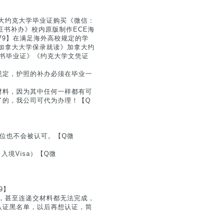
大约克大学毕业证购买《微信：
文凭证书补办》校内原版制作ECE海
279】在满足海外高校规定的学
加拿大大学保录就读》加拿大约
学位证书毕业证》《约克大学文凭证
规定，护照的补办必须在毕业一
材料，因为其中任何一样都有可
了的，我公司可代为办理！【Q
位也不会被认可。【Q微
入境Visa）【Q微
】
9】
，甚至连递交材料都无法完成，
认证黑名单，以后再想认证，简