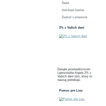
Štatút
Deti Anjel Galéria
Žiadosť o príspevok
2% z Vašich daní
Darujte prostredníctvom
Liptovského Anjela 2% z
Vašich daní tým, ktorý to
naozaj potrebujú.
Pomoc pre Lisu