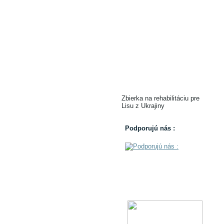
Zbierka na rehabilitáciu pre
Lisu z Ukrajiny
Podporujú nás :