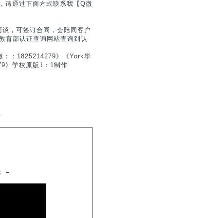
息，请通过下面方式联系我【Q微
面谈，可签订合同，会陪同客户
户在教育部认证查询网站查询到认
825214279》《York毕
79》学校原版1：1制作
.
3
=