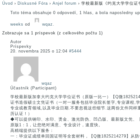
Úvod
›
Diskusné Fóra
›
Anjel forum
›
学校最新版《约克大学学位证书
Toto téma obsahuje 0 odpovedí, 1 hlas, a bola naposledny u
weeks
od
wqaz
.
Zobrazuje sa 1 príspevok (z celkového počtu 1)
Autor
Príspevky
20. novembra 2025 o 12:04
#5444
wqaz
Účastník (Participant)
学校最新版加拿大约克大学学位证书（原版一比一）【Q微18252142
证书造假硕士文凭证书（一对一服务包括毕业院长签字,专业课程,学位类型
专业或教育领域,以及毕业日期.不要忽视这些细节.这两份文件同样
历认证！）
◆可以提供钢印、水印、烫金、激光防伪、凹凸版、最新版文凭、【Q微
原版1：1，让您绝对满意、专业设计，速度快。
高精端提供以下服务：
一：毕业证成绩单回国证明等全套材料，【Q微1825214279】