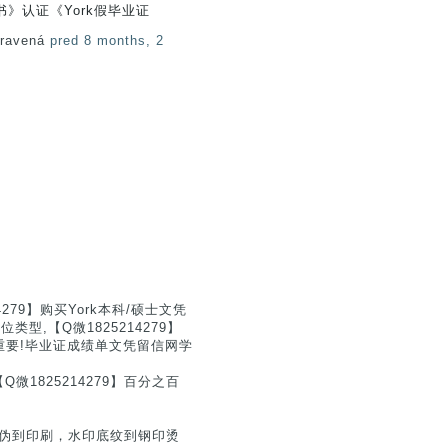
》认证《York假毕业证
pravená
pred 8 months, 2
79】购买York本科/硕士文凭
,【Q微1825214279】
重要!毕业证成绩单文凭留信网学
1825214279】百分之百
从防伪到印刷，水印底纹到钢印烫