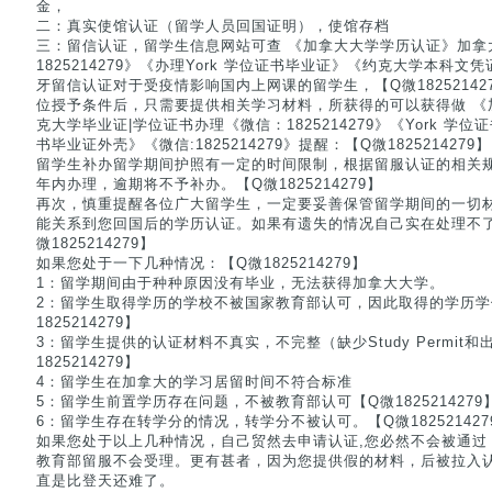
金，
二：真实使馆认证（留学人员回国证明），使馆存档
三：留信认证，留学生信息网站可查 《加拿大大学学历认证》加拿
1825214279》《办理York 学位证书毕业证》《约克大学本科
牙留信认证对于受疫情影响国内上网课的留学生，【Q微1825214
位授予条件后，只需要提供相关学习材料，所获得的可以获得做 《
克大学毕业证|学位证书办理《微信：1825214279》《York 
书毕业证外壳》《微信:1825214279》提醒：【Q微1825214279】
留学生补办留学期间护照有一定的时间限制，根据留服认证的相关
年内办理，逾期将不予补办。【Q微1825214279】
再次，慎重提醒各位广大留学生，一定要妥善保管留学期间的一切
能关系到您回国后的学历认证。如果有遗失的情况自己实在处理不
微1825214279】
如果您处于一下几种情况：【Q微1825214279】
1：留学期间由于种种原因没有毕业，无法获得加拿大大学。
2：留学生取得学历的学校不被国家教育部认可，因此取得的学历学
1825214279】
3：留学生提供的认证材料不真实，不完整（缺少Study Permit和出
1825214279】
4：留学生在加拿大的学习居留时间不符合标准
5：留学生前置学历存在问题，不被教育部认可【Q微1825214279
6：留学生存在转学分的情况，转学分不被认可。【Q微182521427
如果您处于以上几种情况，自己贸然去申请认证,您必然不会被通过
教育部留服不会受理。更有甚者，因为您提供假的材料，后被拉入
直是比登天还难了。