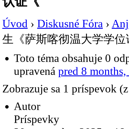
认证《
Úvod
›
Diskusné Fóra
›
Anj
生《萨斯喀彻温大学学位
Toto téma obsahuje 0 odp
upravená
pred 8 months,
Zobrazuje sa 1 príspevok (
Autor
Príspevky