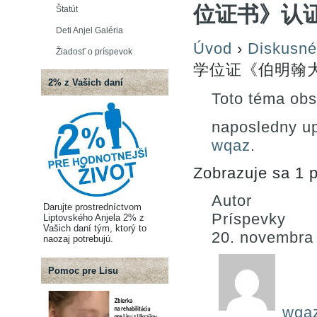
位证书》认
Štatút
Deti Anjel Galéria
Úvod
›
Diskusné
Žiadosť o príspevok
学位证《伯明翰
2% z Vašich daní
Toto téma obs
naposledny u
wqaz
.
Zobrazuje sa 1 p
Autor
Darujte prostredníctvom
Príspevky
Liptovského Anjela 2% z
Vašich daní tým, ktorý to
20. novembra
naozaj potrebujú.
Pomoc pre Lisu
wqa