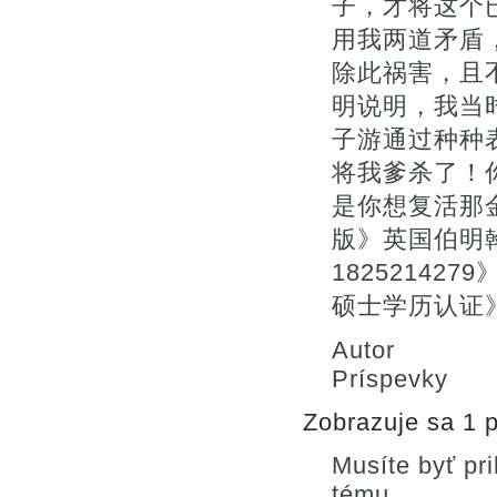
子，才将这个
用我两道矛盾
除此祸害，且
明说明，我当
子游通过种种
将我爹杀了！
是你想复活那
版》英国伯明
1825214
硕士学历认证》《
Autor
Príspevky
Zobrazuje sa 1 p
Musíte byť pr
tému.