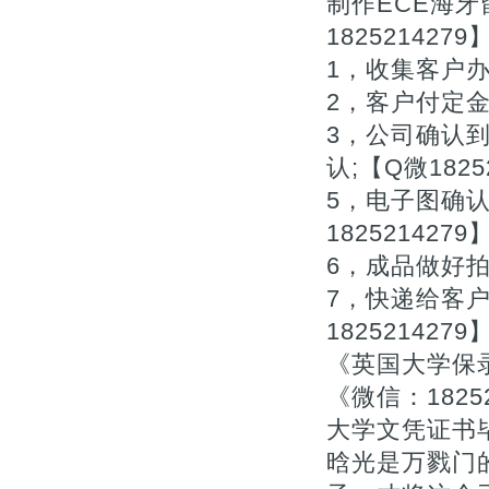
制作ECE海
1825214279
1，收集客户办理
2，客户付定金下
3，公司确认
认;【Q微1825
5，电子图确
1825214279
6，成品做好拍照
7，快递给客
1825214279
《英国大学保
《微信：182
大学文凭证书毕
晗光是万戮门