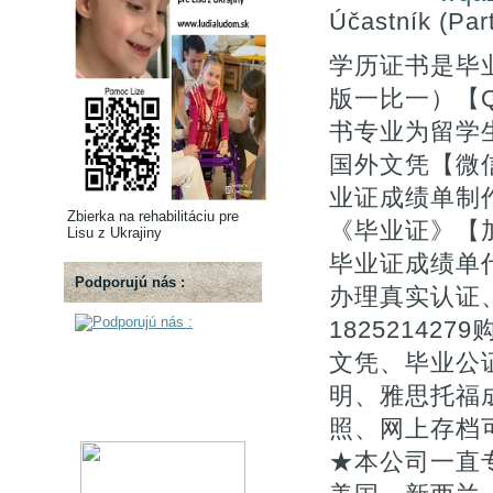
Účastník (Part
学历证书是毕
版一比一）【Q微
书专业为留学生
国外文凭【微信
业证成绩单制
Zbierka na rehabilitáciu pre
《毕业证》【加
Lisu z Ukrajiny
毕业证成绩单
Podporujú nás :
办理真实认证
1825214
文凭、毕业公证
明、雅思托福
照、网上存档
★本公司一直专