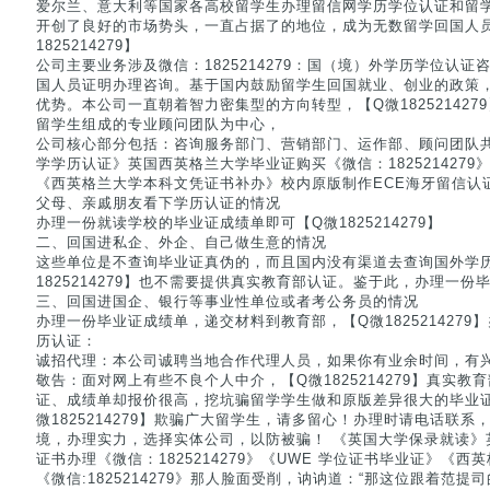
爱尔兰、意大利等国家各高校留学生办理留信网学历学位认证和留
开创了良好的市场势头，一直占据了的地位，成为无数留学回国人
1825214279】
公司主要业务涉及微信：1825214279：国（境）外学历学位认证咨询
国人员证明办理咨询。基于国内鼓励留学生回国就业、创业的政策
优势。本公司一直朝着智力密集型的方向转型，【Q微18252142
留学生组成的专业顾问团队为中心，
公司核心部分包括：咨询服务部门、营销部门、运作部、顾问团队共
学学历认证》英国西英格兰大学毕业证购买《微信：1825214279
《西英格兰大学本科文凭证书补办》校内原版制作ECE海牙留信认
父母、亲戚朋友看下学历认证的情况
办理一份就读学校的毕业证成绩单即可【Q微1825214279】
二、回国进私企、外企、自己做生意的情况
这些单位是不查询毕业证真伪的，而且国内没有渠道去查询国外学
1825214279】也不需要提供真实教育部认证。鉴于此，办理一份
三、回国进国企、银行等事业性单位或者考公务员的情况
办理一份毕业证成绩单，递交材料到教育部，【Q微1825214279
历认证：
诚招代理：本公司诚聘当地合作代理人员，如果你有业余时间，有
敬告：面对网上有些不良个人中介，【Q微1825214279】真实
证、成绩单却报价很高，挖坑骗留学学生做和原版差异很大的毕业
微1825214279】欺骗广大留学生，请多留心！办理时请电话联
境，办理实力，选择实体公司，以防被骗！ 《英国大学保录就读》
证书办理《微信：1825214279》《UWE 学位证书毕业证》《
《微信:1825214279》那人脸面受削，讷讷道：“那这位跟着范提