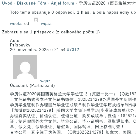
Úvod
›
Diskusné Fóra
›
Anjel forum
›
学历认证2020《西英格兰大
Toto téma obsahuje 0 odpovedí, 1 hlas, a bola naposledny u
weeks
od
wqaz
.
Zobrazuje sa 1 príspevok (z celkového počtu 1)
Autor
Príspevky
20. novembra 2025 o 21:54
#7312
wqaz
Účastník (Participant)
学历认证2020英国西英格兰大学学位证书（原版一比一）【Q微1825
士文凭证书购买本科文凭证书微信：1825214279办理国外学历制作国
学历毕业证制作办理国外毕业证成绩单制作毕业证学历成绩单制作
【加微信1825214279】|美国大学文凭证书学历|毕业证成绩单代办
办理真实认证、留信认证、使馆公证、购买成绩单，微信：182521
证，制造假国外大学文凭、毕业公证、毕业证明书、录取通知书、Of
单、假文凭、假毕业证、请假条、国际驾照、网上存档可查！
★本公司一直专注于为英国、【Q微1825214279】加拿大、美