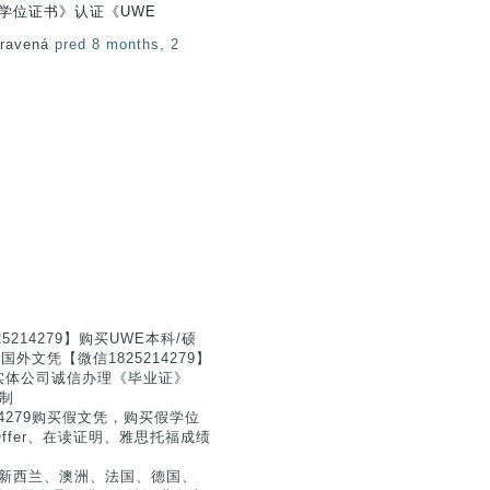
学学位证书》认证《UWE
pravená
pred 8 months, 2
214279】购买UWE本科/硕
外文凭【微信1825214279】
实体公司诚信办理《毕业证》
|制
4279购买假文凭，购买假学位
fer、在读证明、雅思托福成绩
国、新西兰、澳洲、法国、德国、