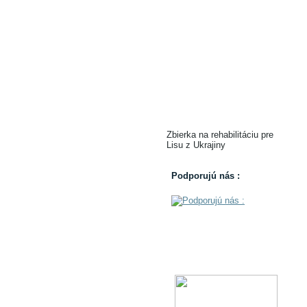
Zbierka na rehabilitáciu pre
Lisu z Ukrajiny
Podporujú nás :