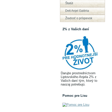
Štatút
Deti Anjel Galéria
Žiadosť o príspevok
2% z Vašich daní
Darujte prostredníctvom
Liptovského Anjela 2% z
Vašich daní tým, ktorý to
naozaj potrebujú.
Pomoc pre Lisu