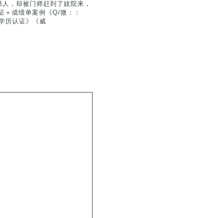
书人，却被门师赶到了妓院来，
证＋成绩单案例《Q/微：：
士学历认证》《威
.