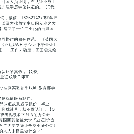
学回国人员证明，在认证业务上
员办理学历学位认证的。【Q微
，微信：1825214279留学归
，以及大批留学生归国立业之大
79】建立了一个专业化的由归国
同协作的服务体系。 《英国大
》《办理UWE 学位证书毕业证》
证一、工作未确定，回国需先给
历认证的真假，【Q微
毕业证成绩单即可
】办理真实教育部认证 教育部学
兴趣就请联系我们。
教育部认证故意虚假报价，毕业
证和成绩单，却不做认证，【Q
系，或者视频看下对方的办公环
英国西英格兰大学毕业证|学位
西英格兰大学文凭证书毕业证外壳》
司的大人来楼里做什么？”