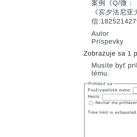
案例《Q/微：：
《宾夕法尼亚
信:182521
Autor
Príspevky
Zobrazuje sa 1 p
Musíte byť pr
tému.
Prihlásiť sa
Používateľské meno:
Heslo:
Nechať ma prihláse
Time limit is exhauste