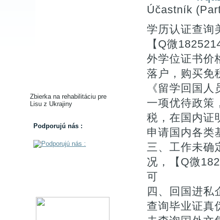
Účastník (Part
学历认证查询
【Q微18252
外学位证书价
落户，购买免税车
《留学回国人
Zbierka na rehabilitáciu pre
一项优待政策
Lisu z Ukrajiny
税，在国内证
Podporujú nás :
申请国内各类基
三、工作未确
况，【Q微18
可
四、回国进私
查询毕业证真伪