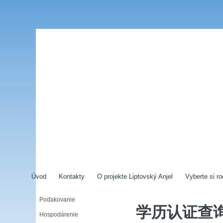
Úvod
Kontakty
O projekte Liptovský Anjel
Vyberte si ro
Poďakovanie
学历认证查
Hospodárenie