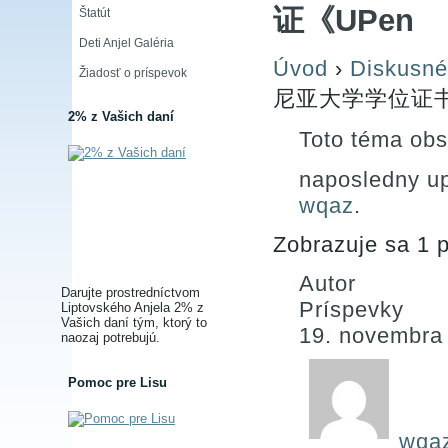
证《UPen
Štatút
Deti Anjel Galéria
Úvod
›
Diskusné
Žiadosť o príspevok
尼亚大学学位证书
2% z Vašich daní
Toto téma obs
naposledny u
wqaz
.
Zobrazuje sa 1 p
Autor
Darujte prostredníctvom
Príspevky
Liptovského Anjela 2% z
Vašich daní tým, ktorý to
19. novembra
naozaj potrebujú.
Pomoc pre Lisu
wqa