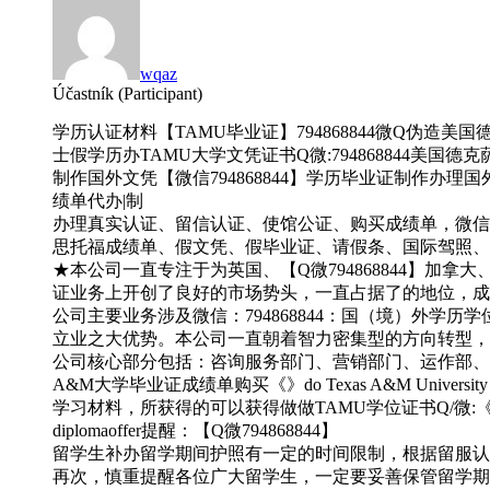
wqaz
Účastník (Participant)
学历认证材料【TAMU毕业证】794868844微Q伪造美国德克萨
士假学历办TAMU大学文凭证书Q微:794868844美国德克萨斯A&
制作国外文凭【微信794868844】学历毕业证制作办理
绩单代办|制
办理真实认证、留信认证、使馆公证、购买成绩单，微信：7
思托福成绩单、假文凭、假毕业证、请假条、国际驾照、
★本公司一直专注于为英国、【Q微794868844】
证业务上开创了良好的市场势头，一直占据了的地位，成为无
公司主要业务涉及微信：794868844：国（境）外学
立业之大优势。本公司一直朝着智力密集型的方向转型，【
公司核心部分包括：咨询服务部门、营销部门、运作部、顾问
A&M大学毕业证成绩单购买《》do Texas A&M Univ
学习材料，所获得的可以获得做做TAMU学位证书Q/微:《794
diplomaoffer提醒：【Q微794868844】
留学生补办留学期间护照有一定的时间限制，根据留服认证
再次，慎重提醒各位广大留学生，一定要妥善保管留学期