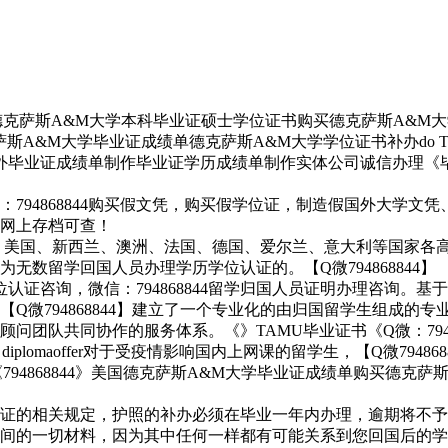
斯A&M大学本科毕业证硕士学位证书购买德克萨斯A&M大学入学offer录取通
M大学毕业证成绩单德克萨斯A&M大学学位证书补办do Texas A&M Un
国外毕业证成绩单制作毕业证学历成绩单制作实体公司诚信办理《毕业证
94868844购买假文凭，购买假学位证，制造假国外大学文凭
网上存档可查！
加拿大、美国、新西兰、澳洲、法国、德国、爱尔兰、意大利等国家
数留学回国人员办理学历学位认证的。【Q微794868844】
历学位认证咨询，微信：794868844留学归国人员证明办理咨
Q微794868844】建立了一个专业化的由归国留学生组成的专
团队共同协作的服务体系。《》TAMU毕业证书《Q微：7948
ersity diplomaoffer对于受疫情影响国内上网课的留学生，【
868844》美国德克萨斯A&M大学毕业证成绩单购买德克萨斯A&M大学本
的相关规定，护照的补办必须在毕业一年内办理，逾期将不予补办。
间的一切材料，因为其中任何一样都有可能关系到您回国后的学