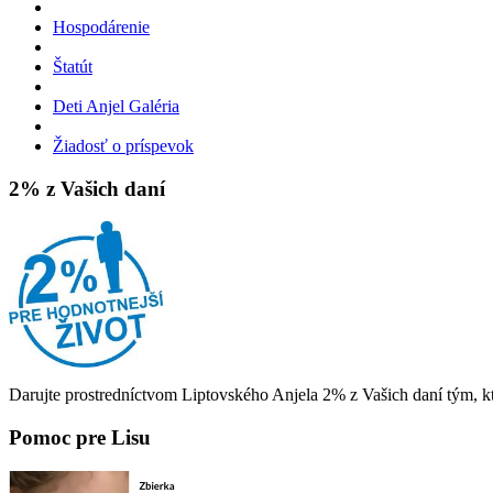
Hospodárenie
Štatút
Deti Anjel Galéria
Žiadosť o príspevok
2% z Vašich daní
Darujte prostredníctvom Liptovského Anjela 2% z Vašich daní tým, kt
Pomoc pre Lisu