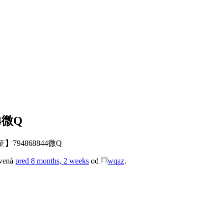
4微Q
794868844微Q
avená
pred 8 months, 2 weeks
od
wqaz
.