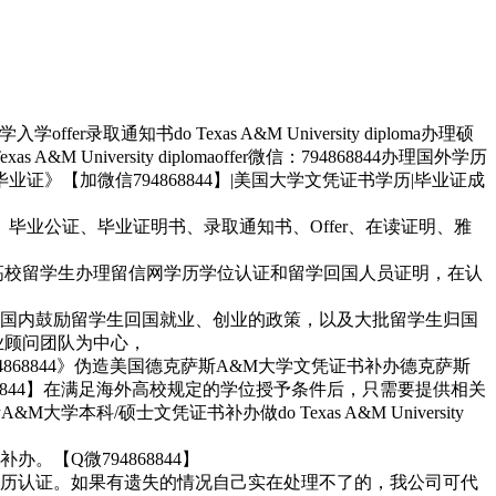
知书do Texas A&M University diploma办理硕
iversity diplomaoffer微信：794868844办理国外学历
》【加微信794868844】|美国大学文凭证书学历|毕业证成
、毕业公证、毕业证明书、录取通知书、Offer、在读证明、雅
各高校留学生办理留信网学历学位认证和留学回国人员证明，在认
询。基于国内鼓励留学生回国就业、创业的政策，以及大批留学生归国
业顾问团队为中心，
68844》伪造美国德克萨斯A&M大学文凭证书补办德克萨斯
Q微794868844】在满足海外高校规定的学位授予条件后，只需要提供相关
科/硕士文凭证书补办做do Texas A&M University
【Q微794868844】
历认证。如果有遗失的情况自己实在处理不了的，我公司可代