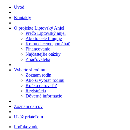
Úvod
Kontakty
O projekte Liptovský Anjel
Prečo Liptovský anjel
Ako to celé funguje
Komu chceme pomáhať
Financovanie
Najčastejšie otázky
Zriaďovatelia
Vyberte si rodinu
Zoznam rodín
Ako si vybrať rodinu
Koľko darovať ?
Registrácia
Dôverné informácie
Zoznam darcov
Ukáž priateľom
Poďakovanie