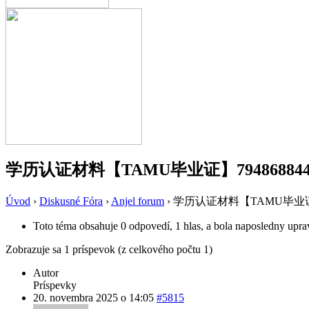
学历认证材料【TAMU毕业证】79486884
Úvod
›
Diskusné Fóra
›
Anjel forum
›
学历认证材料【TAMU毕业证】
Toto téma obsahuje 0 odpovedí, 1 hlas, a bola naposledny upr
Zobrazuje sa 1 príspevok (z celkového počtu 1)
Autor
Príspevky
20. novembra 2025 o 14:05
#5815