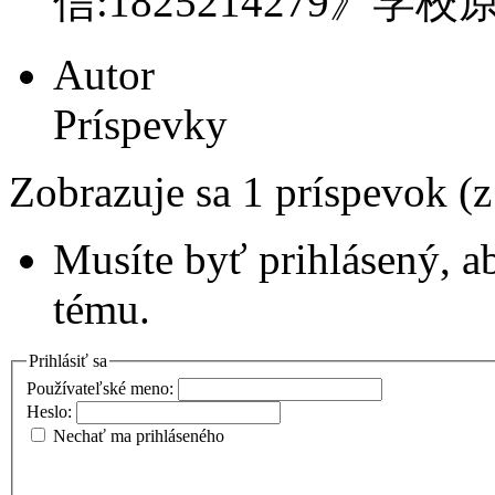
信:1825214279》学
Autor
Príspevky
Zobrazuje sa 1 príspevok (
Musíte byť prihlásený, a
tému.
Prihlásiť sa
Používateľské meno:
Heslo:
Nechať ma prihláseného