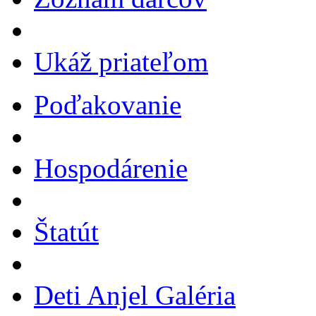
Ukáž priateľom
Poďakovanie
Hospodárenie
Štatút
Deti Anjel Galéria