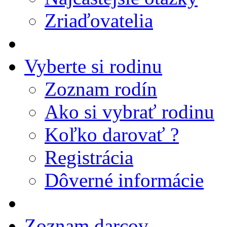
Zriaďovatelia
Vyberte si rodinu
Zoznam rodín
Ako si vybrať rodinu
Koľko darovať ?
Registrácia
Dôverné informácie
Zoznam darcov