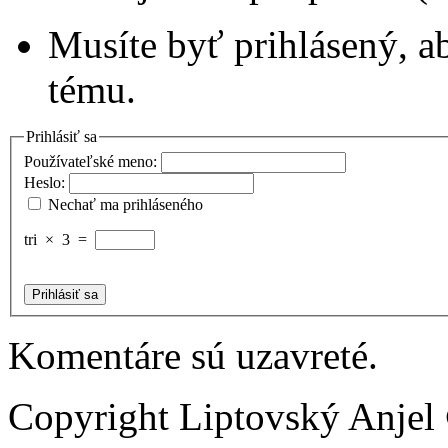
Musíte byť prihlásený, a
tému.
Prihlásiť sa
Používateľské meno:
Heslo:
Nechať ma prihláseného
tri
×
3
=
Prihlásiť sa
Komentáre sú uzavreté.
Copyright Liptovský Anjel 