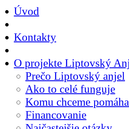
Úvod
Kontakty
O projekte Liptovský Anj
Prečo Liptovský anjel
Ako to celé funguje
Komu chceme pomáha
Financovanie
Najčastejšie otázky