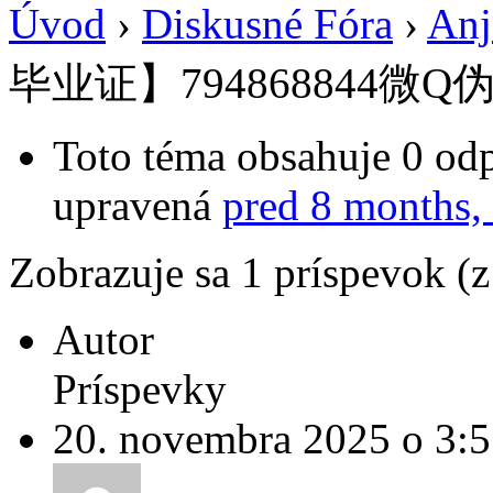
Úvod
›
Diskusné Fóra
›
Anj
毕业证】794868844微Q
Toto téma obsahuje 0 odp
upravená
pred 8 months,
Zobrazuje sa 1 príspevok (
Autor
Príspevky
20. novembra 2025 o 3: