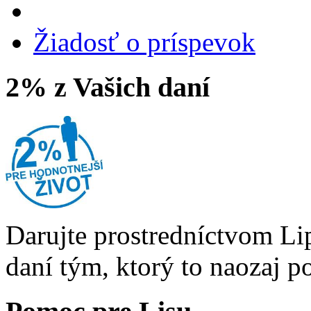
Žiadosť o príspevok
2% z Vašich daní
Darujte prostredníctvom Li
daní tým, ktorý to naozaj p