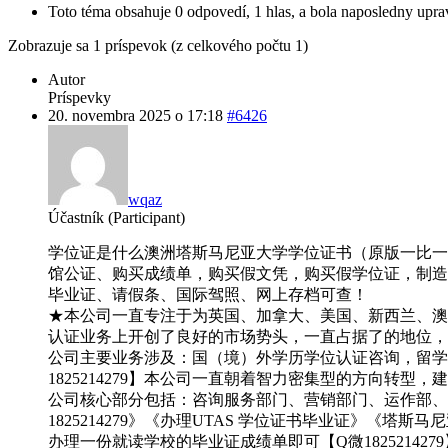
Toto téma obsahuje 0 odpovedí, 1 hlas, a bola naposledny upr
Zobrazuje sa 1 príspevok (z celkového počtu 1)
Autor
Príspevky
20. novembra 2025 o 17:18
#6426
wqaz
Účastník (Participant)
学位证是什么澳洲塔斯马尼亚大学学位证书（原版一比一）【Q微
馆公证、购买成绩单，购买假文凭，购买假学位证，制造假国
毕业证、请假条、国际驾照、网上存档可查！
★本公司一直专注于为英国、加拿大、美国、新西兰、澳洲
认证业务上开创了良好的市场势头，一直占据了的地位，成为
公司主要业务涉及：国（境）外学历学位认证咨询，留学
1825214279】本公司一直朝着智力密集型的方向转
公司核心部分包括：咨询服务部门、营销部门、运作部、顾
1825214279》《办理UTAS 学位证书毕业证》
办理一份就读学校的毕业证成绩单即可【Q微1825214279