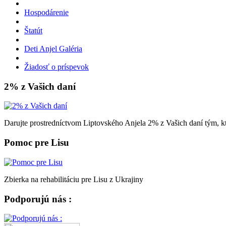
Hospodárenie
Štatút
Deti Anjel Galéria
Žiadosť o príspevok
2% z Vašich daní
Darujte prostredníctvom Liptovského Anjela 2% z Vašich daní tým, kt
Pomoc pre Lisu
Zbierka na rehabilitáciu pre Lisu z Ukrajiny
Podporujú nás :