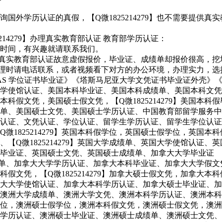
国外学历认证的真假，【Q微1825214279】也不需要提供
14279】办理真实教育部认证 教育部学历认证：
时间，有兴趣就请联系我们。
279】真实教育部认证故意虚假报价，毕业证、成绩单却报价很高
留心！办理时请电话联系，或者视频看下对方的办公环境，办理实力
UTAS 学位证书毕业证》《塔斯马尼亚大学文凭证书毕业证外壳》《微
、美国大学使馆认证、美国本科毕业证、美国本科成绩单、美国本科
科假文凭，美国硕士假文凭，【Q微1825214279】美国本
单、美国硕士文凭、美国硕士学历认证、中国教育部留学服务中
证、学历认证、文凭认证、学位认证、留学生学历认证、留学生学位
微1825214279】英国本科假学位，英国硕士假学位，英国
微1825214279】英国大学成绩单、英国大学使馆认证、英国
毕业证、英国硕士文凭、英国硕士成绩单、加拿大大学毕业证
大学成绩单、加拿大大学学历认证、加拿大本科毕业证、加拿大大学
假文凭，【Q微1825214279】加拿大硕士假文凭，加拿大
大学使馆认证、加拿大本科学历认证、加拿大硕士毕业证、加拿大硕
澳洲大学成绩单、澳洲大学文凭、澳洲本科学历认证、澳洲本科
，澳洲硕士假学位，澳洲本科假文凭，澳洲硕士假文凭，澳洲本科假
学历认证、澳洲硕士毕业证、澳洲硕士成绩单、澳洲硕士文凭、