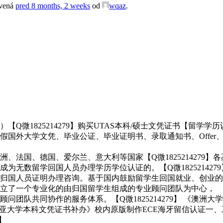
avená
pred 8 months, 2 weeks
od
wqaz
.
1825214279】购买UTAS本科/硕士文凭证书【留学学历认
外大学文凭、毕业公证、毕业证明书、录取通知书、Offer、在读
、法国、德国、爱尔兰、意大利等国家【Q微1825214279
无数留学回国人员办理学历学位认证的。【Q微1825214279
归国人员证明办理咨询。基于国内鼓励留学生回国就业、创业的
型，建立了一个专业化的由归国留学生组成的专业顾问团队为中心，
问团队共同协作的服务体系。【Q微1825214279】 《澳洲
《塔斯马尼亚大学本科文凭证书补办》校内原版制作ECE海牙留信认
】