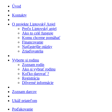
Úvod
Kontakty
O projekte Liptovský Anjel
Prečo Liptovský anjel
Ako to celé funguje
Komu chceme pomáhať
Financovanie
Najčastejšie otázky
Zriaďovatelia
Vyberte si rodinu
Zoznam rodín
Ako si vybrať rodinu
Koľko darovať ?
Registrácia
Dôverné informácie
Zoznam darcov
Ukáž priateľom
Poďakovanie