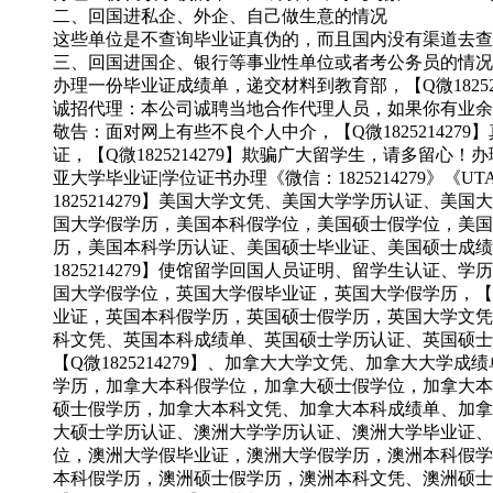
二、回国进私企、外企、自己做生意的情况
这些单位是不查询毕业证真伪的，而且国内没有渠道去查询
三、回国进国企、银行等事业性单位或者考公务员的情况
办理一份毕业证成绩单，递交材料到教育部，【Q微18252
诚招代理：本公司诚聘当地合作代理人员，如果你有业余
敬告：面对网上有些不良个人中介，【Q微1825214
证，【Q微1825214279】欺骗广大留学生，请多
亚大学毕业证|学位证书办理《微信：1825214279》《
1825214279】美国大学文凭、美国大学学历认证
国大学假学历，美国本科假学位，美国硕士假学位，美国本
历，美国本科学历认证、美国硕士毕业证、美国硕士成绩
1825214279】使馆留学回国人员证明、留学生认
国大学假学位，英国大学假毕业证，英国大学假学历，【Q
业证，英国本科假学历，英国硕士假学历，英国大学文凭、【Q
科文凭、英国本科成绩单、英国硕士学历认证、英国硕士
【Q微1825214279】、加拿大大学文凭、加拿大
学历，加拿大本科假学位，加拿大硕士假学位，加拿大本科
硕士假学历，加拿大本科文凭、加拿大本科成绩单、加拿大
大硕士学历认证、澳洲大学学历认证、澳洲大学毕业证、
位，澳洲大学假毕业证，澳洲大学假学历，澳洲本科假学位
本科假学历，澳洲硕士假学历，澳洲本科文凭、澳洲硕士